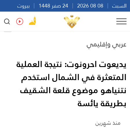
السبت
08 08 2026
24 صفر 1448
بيروت
23:28
Ar
En
Fr
Es
عربي وإقليمي
يديعوت احرونوت: نتيجة العملية
المتعثرة في الشمال استخدم
نتنياهو موضوع قلعة الشقيف
بطريقة يائسة
منذ شهرين