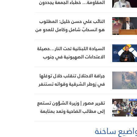
المقاومة… خطباء الجمعة يجددون
رفض المفاوضات مع الاحتلال
النائب علي حسن خليل: المطلوب
هو انسحابٌ شامل وكامل للعدو من
الجنوب
السيادة اللبنانية تحت النار…حصيلة
الاعتداءات الصهيونية في جنوب
لبنان اليوم
جرافة الاحتلال تنقلب خلال توغلها
في زوطر الشرقية وقواته تستنفر
تقرير مصور | وزيرة الشؤون تستمع
إلى مطالب الضاحية وتعد بمتابعة
ملف بدل الإيواء
اضيع ساخنة