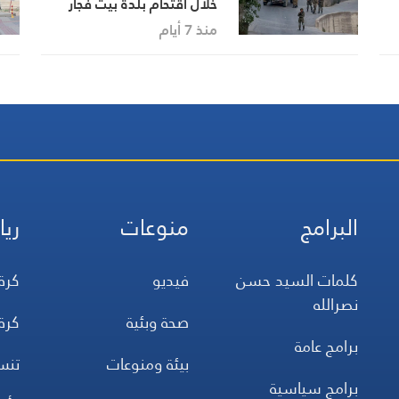
خلال اقتحام بلدة بيت فجار
جنوب الضفة
منذ 7 أيام
البرامج
منوعات
ريا
كلمات السيد حسن
فيديو
كرة
نصرالله
صحة وبئية
كرة
برامج عامة
بيئة ومنوعات
تن
برامج سياسية