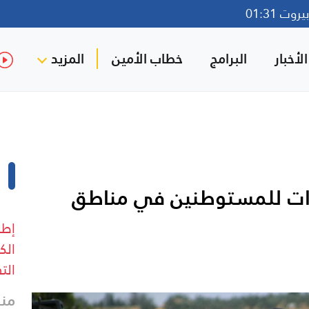
وت 01:31
لأخبار
البرامج
خطاب الأمين
المزيد
ءات للمستوطنين في مناطق
إطل
الك
الت
منذ 14 