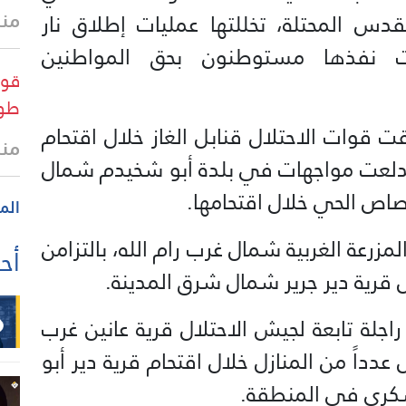
منذ 40 
دس المحتلة، تخللتها عمليات إطلاق نار
ات نفذها مستوطنون بحق المواطنين
قوا
طو
ت قوات الاحتلال قنابل الغاز خلال اقتحام
منذ
اندلعت مواجهات في بلدة أبو شخيدم شمال
رصاص الحي خلال اقتحامها.
الم
زرعة الغربية شمال غرب رام الله، بالتزامن
أحد
رية دير جرير شمال شرق المدينة.
لة تابعة لجيش الاحتلال قرية عانين غرب
دداً من المنازل خلال اقتحام قرية دير أبو
كري في المنطقة.