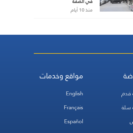
في الضفة
منذ 10 أيام
ضة
مواقع وخدمات
 قدم
English
 سلة
Français
س
Español