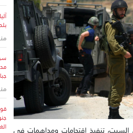
آلي
بلد
منذ 20 
سور
مدا
جبا
منذ 31 
قوا
جنو
الغ
، السبت، تنفيذ اقتحامات ومداهمات في