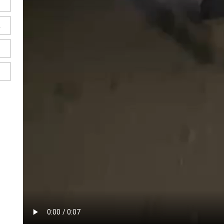
ل
ح
ا
ا