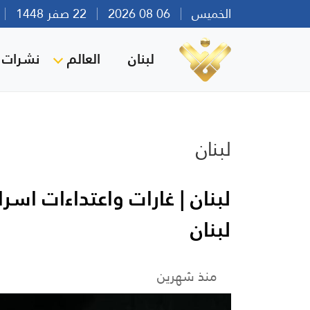
الخميس
06 08 2026
22 صفر 1448
بي
لبنان
العالم
نشرات ا
لبنان
لبنان | غارات واعتداءات اس
لبنان
منذ شهرين