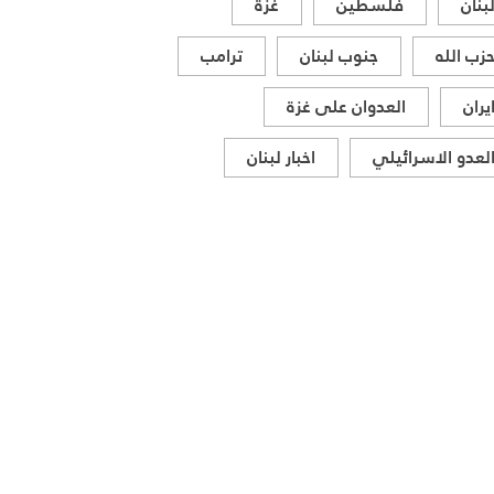
بنان
فلسطين
غزة
زب الله
جنوب لبنان
ترامب
يران
العدوان على غزة
لعدو الاسرائيلي
اخبار لبنان