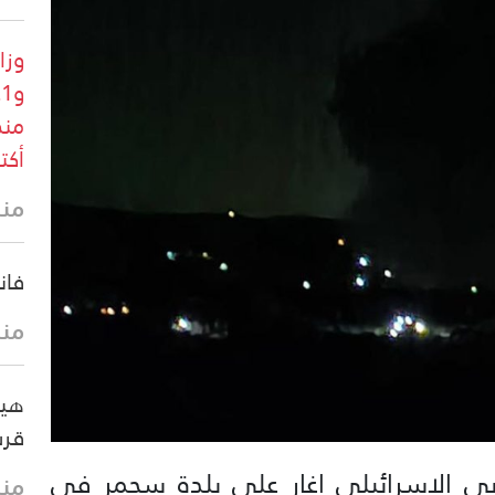
أكتوب
منذ 8 د
فان
منذ 9 د
هيئ
قرب
حربي الاسرائيلي اغار على بلدة سحمر في
منذ