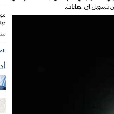
ن تسجيل اي اصابات.
موس
دبل
منذ
الم
أحد