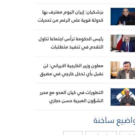
نار، ويضبط أسلحة وذخائر حربية
ويتلف 16 خيمة مزروعة بالماريجوانا
بزشكيان: إيران اليوم معترف بها
كدولة قوية على الرغم من تحديات
العامين الماضيين
رئيس الحكومة ترأس اجتماعا تناول
التقدم في تنفيذ متطلبات
مجموعة العمل المالي FATF للخروج
من القائمة الرمادية
معاون وزير الخارجية الايراني: لن
نقبل بأي تدخل خارجي في مضيق
هرمز تحت أي ظرف
التطورات في كيان العدو مع محرر
الشؤون العبرية حسن حجازي
اضيع ساخنة