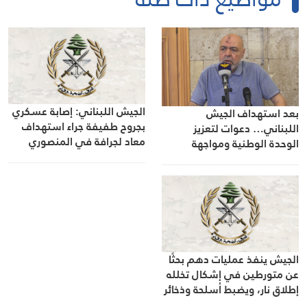
الجيش اللبناني: إصابة عسكري
بعد استهداف الجيش
بجروح طفيفة جراء استهداف
اللبناني… دعوات لتعزيز
معاد لجرافة في المنصوري
الوحدة الوطنية ومواجهة
الاحتلال
الجيش ينفذ عمليات دهم بحثًا
عن متورطين في إشكال تخلله
إطلاق نار، ويضبط أسلحة وذخائر
حربية ويتلف 16 خيمة مزروعة