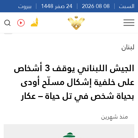
السبت
08 08 2026
24 صفر 1448
بيروت
21:37
Ar
En
Fr
Es
لبنان
الجيش اللبناني يوقف 3 أشخاص
على خلفية إشكال مسلّح أودى
بحياة شخص في تل حياة – عكار
منذ شهرين