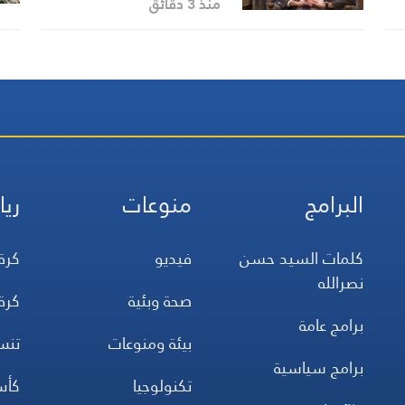
التطورات في لبنان والمنطقة
منذ 3 دقائق
ويؤكد تعزيز العلاقات الثنائية
البرامج
منوعات
ريا
كلمات السيد حسن
فيديو
كرة
نصرالله
صحة وبئية
كرة
برامج عامة
بيئة ومنوعات
تن
برامج سياسية
تكنولوجيا
كأس