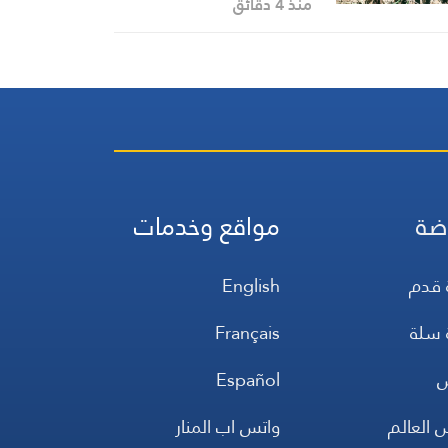
الكلوي في غزة
منذ 4 دقائق
ضة
مواقع وخدمات
 قدم
English
 سلة
Français
س
Español
 العالم
واتس اب المنار