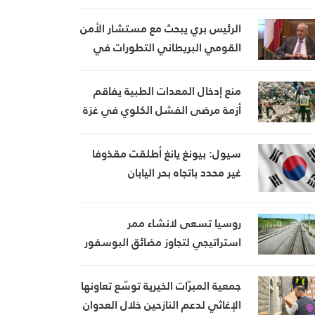
تُستخدم لتبرير استمرار العدوان
الرئيس بري يبحث مع مستشار الأمن
القومي البريطاني التطورات في
لبنان والمنطقة ويؤكد تعزيز
العلاقات الثنائية
منع إدخال المعدات الطبية يفاقم
أزمة مرضى الفشل الكلوي في غزة
سيول: بيونغ يانغ أطلقت مقذوفا
غير محدد باتجاه بحر اليابان
روسيا تسعى لانشاء ممر
استراتيجي لتجاوز مضائق البوسفور
وهرمز
جمعية المبرّات الخيرية توسّع تعاونها
الإغاثي لدعم النازحين خلال العدوان