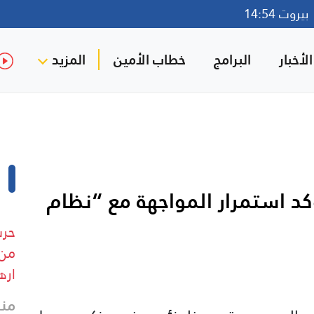
روت 14:54
لأخبار
البرامج
خطاب الأمين
المزيد
د استمرار المواجهة مع “نظام
حرس
من 
اره
منذ 21 