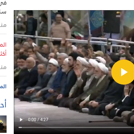
في 
سلط
منذ 35 
الم
أكثر من 4 آلاف 
منذ
الم
أحد