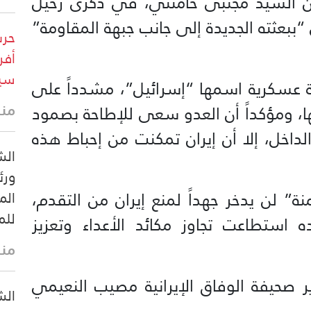
ران السيد مجتبى خامنئي، في ذكرى رحيل
“ببعثته الجديدة إلى جانب جبهة المقاومة”
حرس
أفر
سيس
ة عسكرية اسمها “إسرائيل”، مشدداً على
منذ 25 
ها، ومؤكداً أن العدو سعى للإطاحة بصمود
داخل، إلا أن إيران تمكنت من إحباط هذه
الش
ورئ
ة” لن يدخر جهداً لمنع إيران من التقدم،
الم
للم
استطاعت تجاوز مكائد الأعداء وتعزيز
منذ 34 
ر صحيفة الوفاق الإيرانية مصيب النعيمي
الش