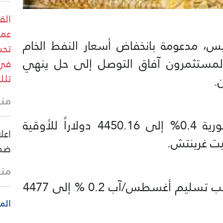
الق
عمل
يس، مدعومة بانخفاض أسعار النفط الخام
تحش
مستثمرون آفاق التوصل ‌إلى حل ينهي
في 
تلك
.
منذ 33 
وارتفع الذهب في المعاملات الفورية 0.4% إلى 4450.16 دولاراً للأوقية
اعل
ضد 
منذ 44 
وزادت العقود الأميركية الآجلة للذهب تسليم أغسطس/آب 0.2 % إلى 4477
الم