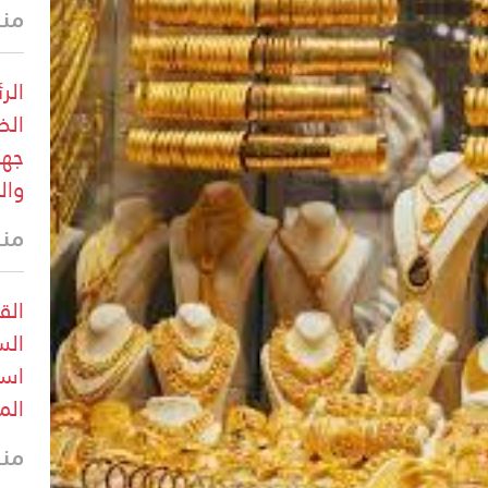
منذ
الر
الظ
جهو
وال
منذ
الق
الس
است
الم
منذ 32 