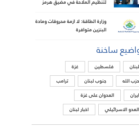
لتنظيم الملاحة في مضيق هرمز
وزارة الطاقة: لا ازمة محروقات ومادة
البنزين متوافرة
اضيع ساخنة
بنان
فلسطين
غزة
زب الله
جنوب لبنان
ترامب
يران
العدوان على غزة
لعدو الاسرائيلي
اخبار لبنان