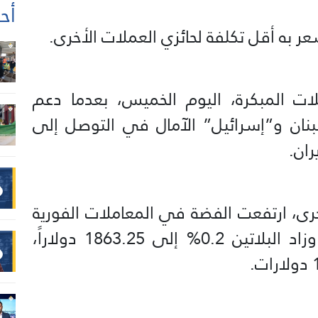
أحد
عر به أقل تكلفة لحائزي العملات الأخرى.
ات المبكرة، اليوم الخميس، بعدما دعم
بنان و”إسرائيل” الآمال في ⁠التوصل إلى
ران.
خرى، ارتفعت الفضة في المعاملات الفورية
⁠0.8% إلى 73.26 دولاراً للأوقية، وزاد البلاتين 0.2% إلى 1863.25 دولاراً،