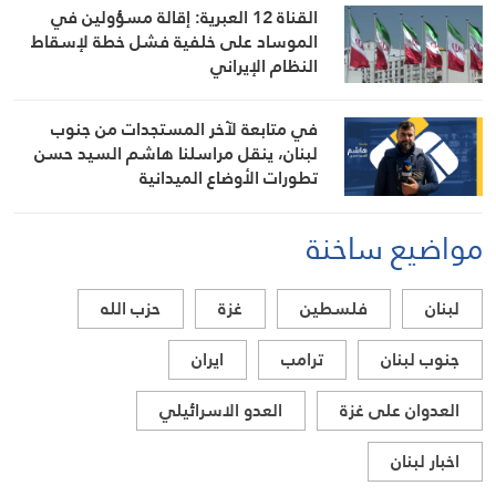
المواقف الرسمية وأبرز التطورات ذات
القناة 12 العبرية: إقالة مسؤولين في
الصلة بالشأنين الداخلي والإقليمي
الموساد على خلفية فشل خطة لإسقاط
النظام الإيراني
في متابعة لآخر المستجدات من جنوب
لبنان، ينقل مراسلنا هاشم السيد حسن
تطورات الأوضاع الميدانية
مواضيع ساخنة
لبنان
فلسطين
غزة
حزب الله
جنوب لبنان
ترامب
ايران
العدوان على غزة
العدو الاسرائيلي
اخبار لبنان