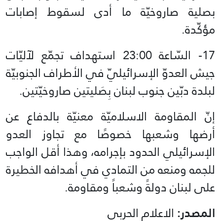
بصلية صاروخيّة ما أدى لسقوط إصابات
مؤكّدة.
17- السّاعة 23:00 استهداف تجمّع لآليّات
جيش العدوّ الإسرائيليّ في الأطراف الجنوبيّة
لبلدة دبّين جنوب لبنان بِصَليتين صاروخيّتين.
إنّ المقاومة الاسلاميّة معنيّة بالدفاع عن
أرضها وشعبها خصوصًا مع تجاوز العدو
الإسرائيلي الحدود بإجرامه، وهذا أقل الواجب
للجمه ومنعه من التمادي في أهدافه الخطيرة
على لبنان دولةً وشعباً ومقاومة.
المصدر:
الاعلام الحربي