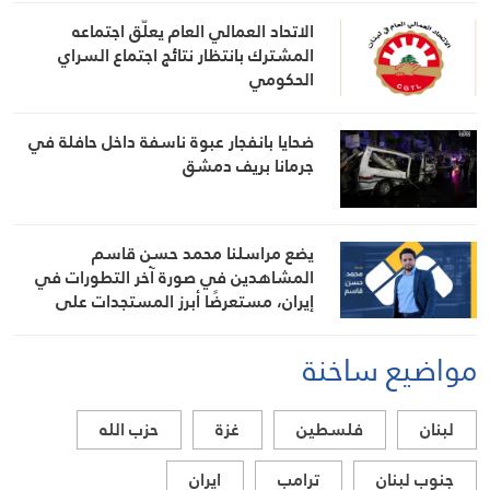
الاتحاد العمالي العام يعلّق اجتماعه
المشترك بانتظار نتائج اجتماع السراي
الحكومي
ضحايا بانفجار عبوة ناسفة داخل حافلة في
جرمانا بريف دمشق
يضع مراسلنا محمد حسن قاسم
المشاهدين في صورة آخر التطورات في
إيران، مستعرضًا أبرز المستجدات على
الساحتين السياسية والميدانية، إلى جانب
المواقف الرسمية وأبرز التطورات ذات
مواضيع ساخنة
الصلة بالشأنين الداخلي والإقليمي
لبنان
فلسطين
غزة
حزب الله
جنوب لبنان
ترامب
ايران