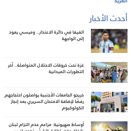
المزيد
أحدث الأخبار
الفيفا في دائرة الاعتذار.. وميسي يعود
إلى الواجهة
غزة تحت خروقات الاحتلال المتواصلة.. آخر
التطورات الميدانية
خريجو الجامعات الأجنبية يواصلون احتجاجهم
رفضًا لإضافة الامتحان السريري بعد إنجاز
الكولوكيوم
أوساط صهيونية: مزاعم عدم التزام لبنان
باتفاق وقف إطلاق النار تُستخدم لتبرير