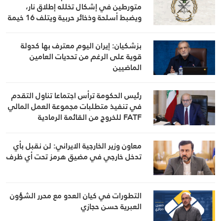
متورطين في إشكال تخلله إطلاق نار،
ويضبط أسلحة وذخائر حربية ويتلف 16 خيمة
مزروعة بالماريجوانا
بزشكيان: إيران اليوم معترف بها كدولة
قوية على الرغم من تحديات العامين
الماضيين
رئيس الحكومة ترأس اجتماعا تناول التقدم
في تنفيذ متطلبات مجموعة العمل المالي
FATF للخروج من القائمة الرمادية
معاون وزير الخارجية الايراني: لن نقبل بأي
تدخل خارجي في مضيق هرمز تحت أي ظرف
التطورات في كيان العدو مع محرر الشؤون
العبرية حسن حجازي