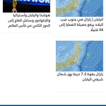
هولندا واليابان وأستراليا
اليابان | زلزال في جنوب غرب
والإكوادور وساحل العاج إلى
البلاد يرفع حصيلة الضحايا إلى
الدور الثاني من كأس العالم
34 قتيلًا
زلزال بقوة 7.2 درجة يهز شمال
شرقي اليابان