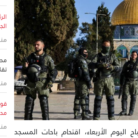
الر
الج
منذ 8 د
مصد
تقل
منذ 19 
قوا
مدي
منذ 27 
اليوم الأربعاء، اقتحام باحات المسجد