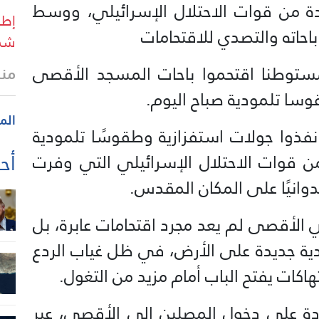
 من قوات الاحتلال الإسرائيلي، ووسط
إطل
حاته والتصدي للاقتحامات
شما
دت مصادر مقدسية أن 179 مستوطنا اقتحموا باحات المسجد الأقصى
منذ 28 
وسا تلمودية صباح اليوم.
الم
فذوا جولات استفزازية وطقوسًا تلمودية
أحد
قوات الاحتلال الإسرائيلي التي وفرت
دوانيًا على المكان المقدس.
 الأقصى لم يعد مجرد اقتحامات عابرة، بل
ية جديدة على الأرض، في ظل غياب الردع
كات يفتح الباب أمام مزيد من التغول.
ة على دخول المصلين إلى الأقصى، عبر