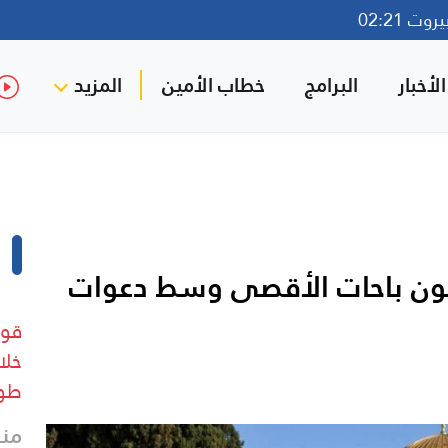
ت 02:21
لأخبار
البرامج
خطاب الأمين
المزيد
ن باحات الأقصى وسط دعوات
قوا
خلا
طو
منذ 5 د