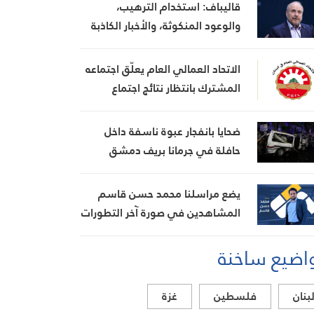
قاليباف: استخدام الترهيب،
والوعود المنكوثة، والأخبار الكاذبة
كأوراق ضغط هي استراتيجية فاشلة
الاتحاد العمالي العام يعلّق اجتماعه
المشترك بانتظار نتائج اجتماع
السراي الحكومي
ضحايا بانفجار عبوة ناسفة داخل
حافلة في جرمانا بريف دمشق
يضع مراسلنا محمد حسن قاسم
المشاهدين في صورة آخر التطورات
في إيران، مستعرضًا أبرز
اضيع ساخنة
المستجدات على الساحتين
السياسية والميدانية، إلى جانب
المواقف الرسمية وأبرز التطورات
بنان
فلسطين
غزة
ذات الصلة بالشأنين الداخلي