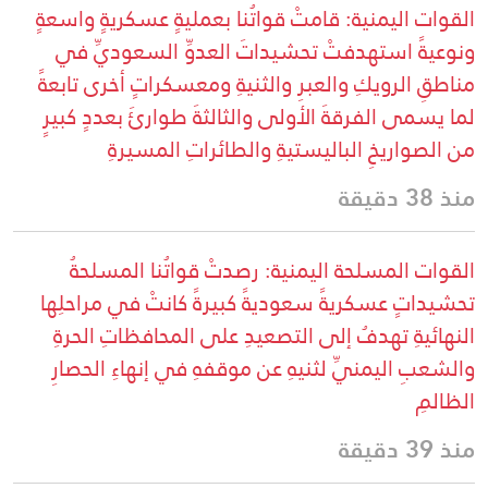
القوات اليمنية: قامتْ قواتُنا بعمليةٍ عسكريةٍ واسعةٍ
ونوعيةً استهدفتْ تحشيداتَ العدوِّ السعوديِّ في
مناطقِ الرويكِ والعبرِ والثنيةِ ومعسكراتٍ أخرى تابعةً
لما يسمى الفرقةَ الأولى والثالثةَ طوارئَ بعددٍ كبيرٍ
من الصواريخِ الباليستيةِ والطائراتِ المسيرةِ
منذ 38 دقيقة
القوات المسلحة اليمنية: رصدتْ قواتُنا المسلحةُ
تحشيداتٍ عسكريةً سعوديةً كبيرةً كانتْ في مراحلِها
النهائيةِ تهدفُ إلى التصعيدِ على المحافظاتِ الحرةِ
والشعبِ اليمنيِّ لثنيهِ عن موقفهِ في إنهاءِ الحصارِ
الظالمِ
منذ 39 دقيقة