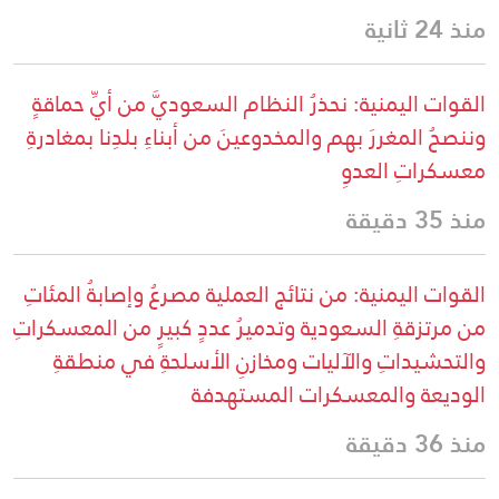
منذ 24 ثانية
القوات اليمنية: نحذرُ النظام السعوديَّ من أيِّ حماقةٍ
وننصحُ المغررَ بهم والمخدوعينَ من أبناءِ بلدِنا بمغادرةِ
معسكراتِ العدوِ
منذ 35 دقيقة
القوات اليمنية: من نتائج العملية مصرعُ وإصابةُ المئاتِ
من مرتزقةِ السعودية وتدميرُ عددٍ كبيرٍ من المعسكراتِ
والتحشيداتِ والآليات ومخازنِ الأسلحةِ في منطقةِ
الوديعة والمعسكرات المستهدفة
منذ 36 دقيقة