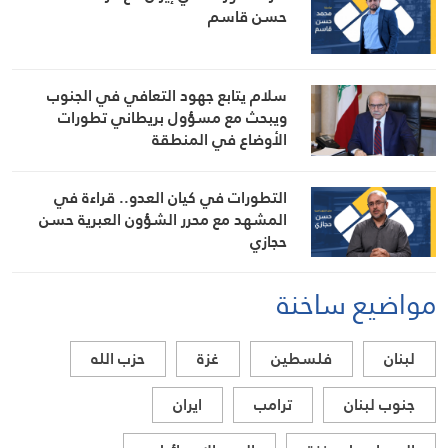
حسن قاسم
سلام يتابع جهود التعافي في الجنوب
ويبحث مع مسؤول بريطاني تطورات
الأوضاع في المنطقة
التطورات في كيان العدو.. قراءة في
المشهد مع محرر الشؤون العبرية حسن
حجازي
مواضيع ساخنة
لبنان
فلسطين
غزة
حزب الله
جنوب لبنان
ترامب
ايران