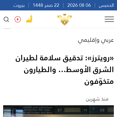
الخميس
06 08 2026
22 صفر 1448
بيروت
18:13
Ar
En
Fr
Es
عربي وإقليمي
«رويترز»: تدقيق سلامة لطيران
الشرق الأوسط… والطيارون
متخوّفون
منذ شهرين