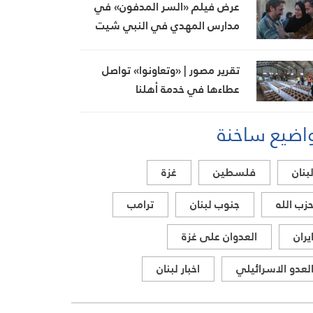
عرض فيلم «السر المدفون» في
مدارس المهدي في النبي شيت
بحضور واسع
تقرير مصور | «وتعاونوا» تواصل
عطاءها في خدمة أهلنا
اضيع ساخنة
بنان
فلسطين
غزة
زب الله
جنوب لبنان
ترامب
يران
العدوان على غزة
لعدو الاسرائيلي
اخبار لبنان