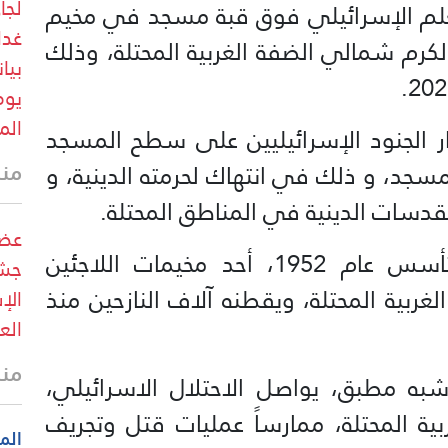
لجا
العلم الإسرائيلي فوق قبة مسجد في مخيم
غدا
رم شمالي الضفة الغربية المحتلة، وذلك
بيا
يوم
الم
ر الجنود الإسرائيليين على سطح المسجد
منذ 27 
مسجد، و ذلك في انتهاك لحرمته الدينية، و
لمقدسات الدينية في المناطق المحتلة.
عضو
و يعد مخيم نور شمس، الذي تأسس عام 1952، أحد مخيمات اللاجئين
جشي
ربية المحتلة، ويقطنه آلاف النازحين منذ
الإ
الع
منذ 29 
مطبق، يواصل الاحتلال الاسرائيلي،
بية المحتلة، ممارساً عمليات قتل وتجريف
الم