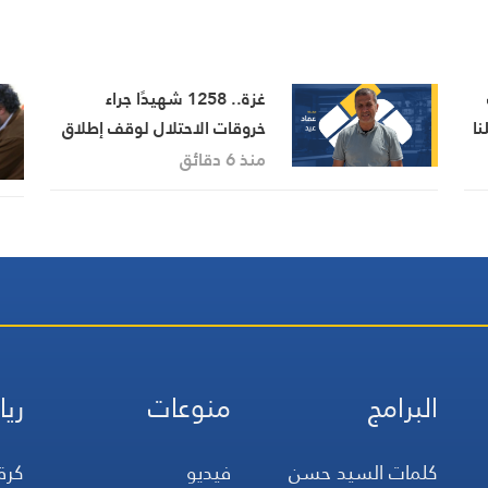
غزة.. 1258 شهيدًا جراء
نا
خروقات الاحتلال لوقف إطلاق
النار ومتابعة لآخر التطورات
منذ 6 دقائق
البرامج
منوعات
ريا
كلمات السيد حسن
فيديو
كرة