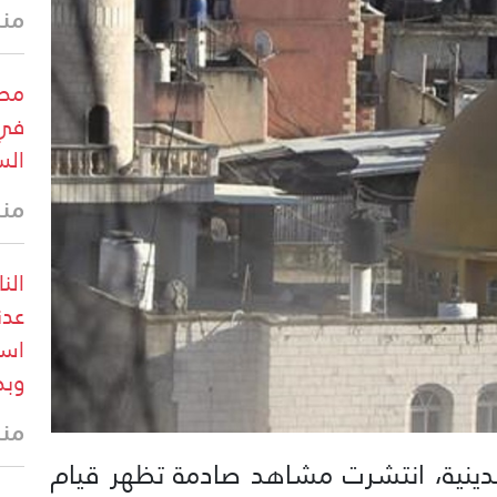
منذ 25 
مصا
في 
الس
منذ 25 
الن
عدن
است
وبط
منذ 26 
لدينية، انتشرت مشاهد صادمة تظهر قيام