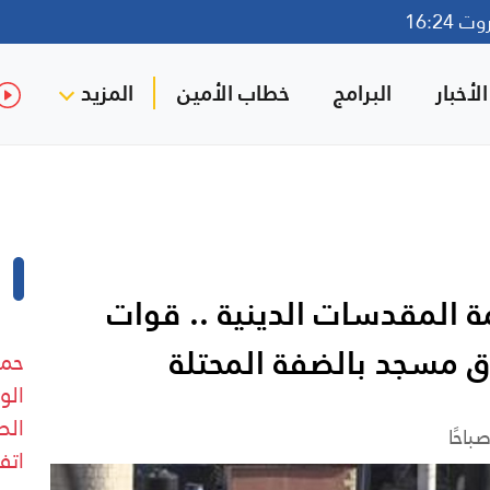
16:24
لأخبار
البرامج
خطاب الأمين
المزيد
ة المقدسات الدينية .. قوات
وق مسجد بالضفة المحتلة
حما
الو
الط
اتف