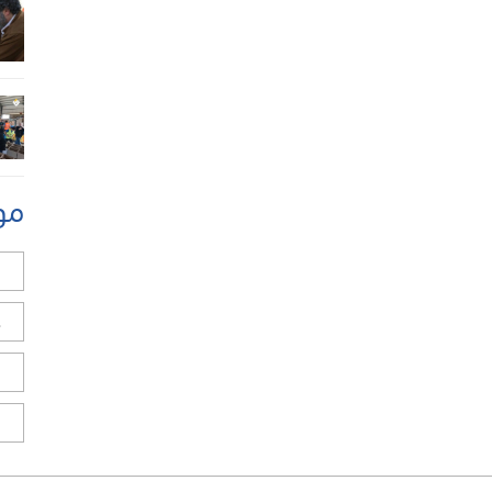
مو
ل
ح
ا
ا