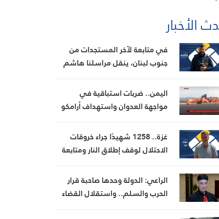
ث الأخبار
في متابعة لآخر المستجدات من
جنوب لبنان، ينقل مراسلنا هاشم
السيد حسن تطورات الأوضاع
الميدانية
اليمن.. ضربات استباقية في
مواجهة العدوان واستهداف أرامكو
في جيزان
غزة.. 1258 شهيدًا جراء خروقات
الاحتلال لوقف إطلاق النار ومتابعة
لآخر التطورات
الراعي: الدولة وحدها صاحبة قرار
الحرب والسلم.. واستقلال القضاء
أساس الإصلاح