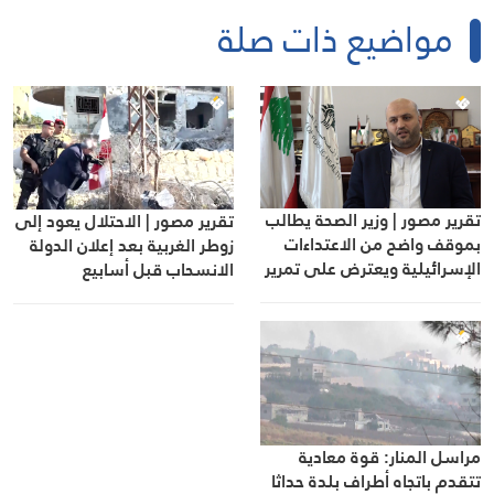
مواضيع ذات صلة
تقرير مصور | وزير الصحة يطالب
تقرير مصور | الاحتلال يعود إلى
بموقف واضح من الاعتداءات
زوطر الغربية بعد إعلان الدولة
الإسرائيلية ويعترض على تمرير
الانسحاب قبل أسابيع
التعيينات
مراسل المنار: قوة معادية
تتقدم باتجاه أطراف بلدة حداثا