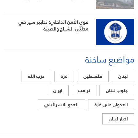
قوى الأمن الداخلي: تدابير سير في
محلّتَي الشياح والضبيّة
مواضيع ساخنة
لبنان
فلسطين
غزة
حزب الله
جنوب لبنان
ترامب
ايران
العدوان على غزة
العدو الاسرائيلي
اخبار لبنان