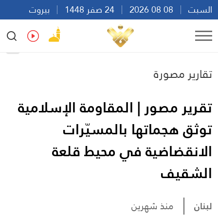
السبت
08 08 2026
24 صفر 1448
بيروت
10:28
Ar
En
Fr
Es
تقارير مصورة
تقرير مصور | المقاومة الإسلامية
توثق هجماتها بالمسيّرات
الانقضاضية في محيط قلعة
الشقيف
لبنان
منذ شهرين