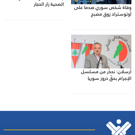
الصحية زار الحجار
وفاة شخص سوري صدما على
أوتوستراد زوق مصبح
أرسلان: نحذّر من مسلسل
الإجرام بحقّ دروز سوريا