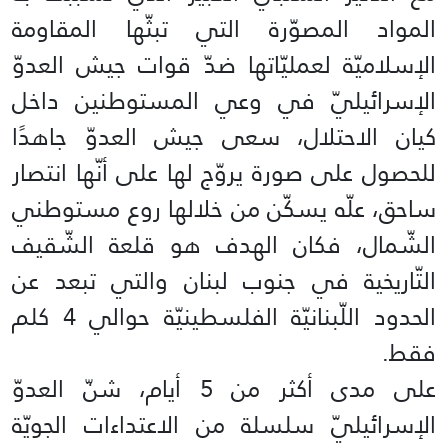
المواد المصوّرة التي تبثّها المقاومة
الإسلاميّة لعمليّاتها ضدّ قوات جيش العدوّ
الإسرائيليّ في وعي المستوطنين داخل
كيان الاحتلال، سعى جيش العدوّ جاهدًا
للحصول على صورة يروّج لها على أنّها انتصار
ساحق، علّه يسكّن من خلالها روع مستوطني
الشّمال، فكان الهدف هو قلعة الشّقيف
التّاريخية في جنوب لبنان والتي تبعد عن
الحدود اللّبنانيّة الفلسطينيّة حوالي 4 كلم
فقط.
على مدى أكثر من 5 أيام، شنّ العدوّ
الإسرائيليّ سلسلة من الاعتداءات الجويّة