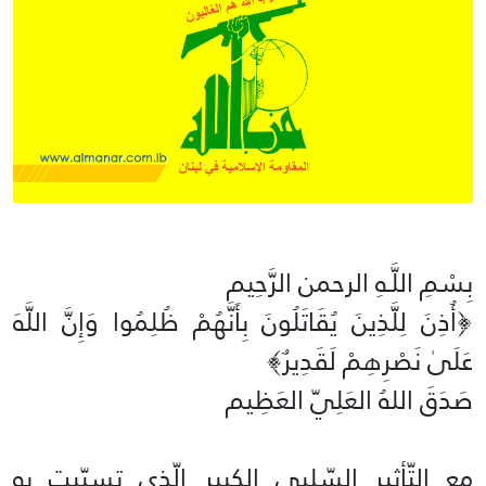
بِسْمِ اللَّـهِ الرحمن الرَّحِيم
‏﴿أُذِنَ لِلَّذِينَ يُقَاتَلُونَ بِأَنَّهُمْ ظُلِمُوا وَإِنَّ اللَّهَ
عَلَىٰ نَصْرِهِمْ لَقَدِيرٌ﴾‏
صَدَقَ اللهُ العَلِيّ العَظِيم
مع التّأثير السّلبي الكبير الّذي تسبّبت به