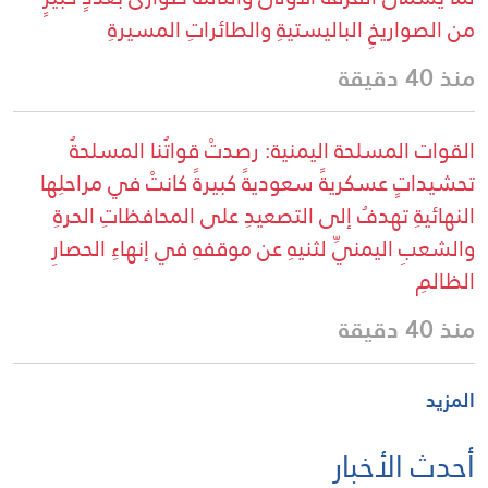
من الصواريخِ الباليستيةِ والطائراتِ المسيرةِ
منذ 40 دقيقة
القوات المسلحة اليمنية: رصدتْ قواتُنا المسلحةُ
تحشيداتٍ عسكريةً سعوديةً كبيرةً كانتْ في مراحلِها
النهائيةِ تهدفُ إلى التصعيدِ على المحافظاتِ الحرةِ
والشعبِ اليمنيِّ لثنيهِ عن موقفهِ في إنهاءِ الحصارِ
الظالمِ
منذ 40 دقيقة
المزيد
أحدث الأخبار