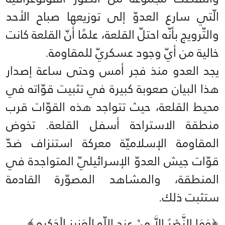
الّتي سارع العدوّ إلى توزيعها صباح الأحد
والتّرويج بأنّه احتلّ القلعة، علمًا أنّ القلعة كانت
خالية من أيّ وجود عسكريّ للمقاومة.
يجد العدو منذ فجر أمس وحتى ساعة إصدار
هذا البيان صعوبة كبيرة في تثبيت قوّاته في
محيط القلعة، حيث تتواجد هذه القوّات قرب
منطقة الاستراحة أسفل القلعة. تخوض
المقاومة الإسلاميّة معركة استنزاف ضدّ
قوّات جيش العدوّ الإسرائيليّ المتواجدة في
المنطقة، والمشاهد المصوّرة القادمة
ستثبت ذلك.
﴿وَمَا النَّصْرُ إِلاَّ مِنْ عِندِ اللّهِ الْعَزِيزِ الْحَكِيم﴾‏