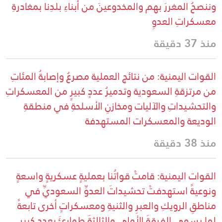
وننصحُ المغررَ بهم والمخدوعينَ من أبناءِ بلدِنا بمغادرةِ
معسكراتِ العدوِ
منذ 37 دقيقة
القوات اليمنية: من نتائج العملية مصرعُ وإصابةُ المئاتِ
من مرتزقةِ السعودية وتدميرُ عددٍ كبيرٍ من المعسكراتِ
والتحشيداتِ والآليات ومخازنِ الأسلحةِ في منطقةِ
الوديعة والمعسكرات المستهدفة
منذ 38 دقيقة
القوات اليمنية: قامتْ قواتُنا بعمليةٍ عسكريةٍ واسعةٍ
ونوعيةً استهدفتْ تحشيداتَ العدوِّ السعوديِّ في
مناطقِ الرويكِ والعبرِ والثنيةِ ومعسكراتٍ أخرى تابعةً
لما يسمى الفرقةَ الأولى والثالثةَ طوارئَ بعددٍ كبيرٍ