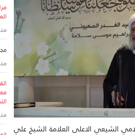
مرا
الم
منذ
مجل
منذ
الق
معا
الت
منذ
مي الشيعي الاعلى العلامة الشيخ علي
القو