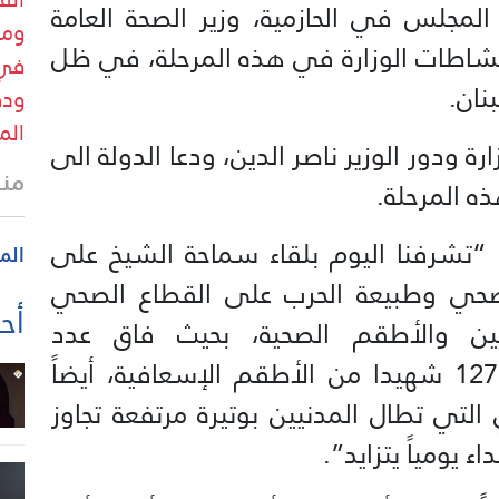
لمجلس في الحازمية، وزير الصحة العامة
ومر
 نشاطات الوزارة في هذه المرحلة، في ظل
في 
نان.
ودق
الم
ة ودور الوزير ناصر الدين، ودعا الدولة الى
منذ
ذه المرحلة.
ن: “تشرفنا اليوم بلقاء سماحة الشيخ على
الم
لصحي وطبيعة الحرب على القطاع الصحي
أحد
فين والأطقم الصحية، بحيث فاق عدد
الاستهدافات 154 وعدد الشهداء 127 شهيدا من الأطقم الإسعافية، أيضاً
لتي تطال المدنيين بوتيرة مرتفعة تجاوز