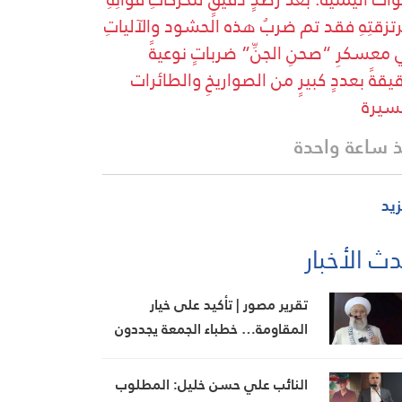
تزقتِهِ فقد تم ضربُ هذه الحشود والآلياتِ
معسكرِ “صحنِ الجنِّ” ضرباتٍ نوعيةً
يقةً بعددٍ كبيرٍ من الصواريخِ والطائرات
سيرة
 ساعة واحدة
زيد
ث الأخبار
تقرير مصور | تأكيد على خيار
المقاومة… خطباء الجمعة يجددون
رفض المفاوضات مع الاحتلال
النائب علي حسن خليل: المطلوب