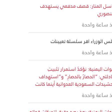
سل المنار: قصف مدفعي يستهدف
نصوري
 ساعة واحدة
س الوزراء اقر سلسلة تعيينات
 ساعة واحدة
وات اليمنية: نؤكدُ استمرار تثبيتِ
دلتي: “الحصارُ بالحصارِ” و”استهداف
حشيدات السعودية العدوانية أينما كانت
 ساعة واحدة
ات اليمنية: بعدَ رصدٍ دقيقٍ لتحركاتِ قواتِهِ