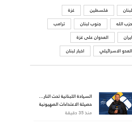
بنان
فلسطين
غزة
زب الله
جنوب لبنان
ترامب
يران
العدوان على غزة
لعدو الاسرائيلي
اخبار لبنان
السيادة اللبنانية تحت النار…
حصيلة الاعتداءات الصهيونية
في جنوب لبنان اليوم
منذ 35 دقيقة