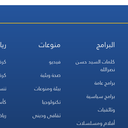
البرامج
منوعات
ريا
كلمات السيد حسن
فيديو
كرة
نصرالله
صحة وبئية
كرة
برامج عامة
بيئة ومنوعات
تن
برامج سياسية
تكنولوجيا
كأس
وثائقيات
ثقافي وديني
ريا
أفلام ومسلسلات