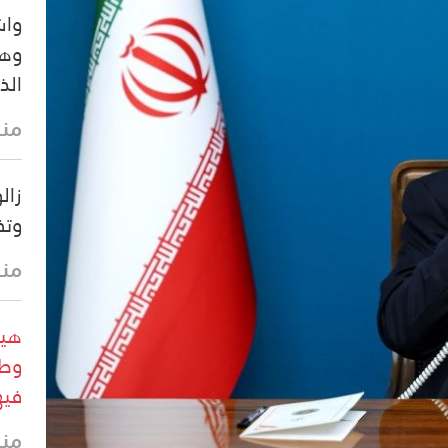
واش
وهي
الذ
منذ
زال
وتف
منذ
هيئ
وطا
فيه
منذ