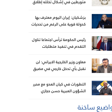
متورطين في إشكال تخلله إطلاق
نار، ويضبط أسلحة وذخائر حربية
ويتلف 16 خيمة مزروعة بالماريجوانا
بزشكيان: إيران اليوم معترف بها
كدولة قوية على الرغم من تحديات
العامين الماضيين
رئيس الحكومة ترأس اجتماعا تناول
التقدم في تنفيذ متطلبات
مجموعة العمل المالي FATF للخروج
من القائمة الرمادية
معاون وزير الخارجية الايراني: لن
نقبل بأي تدخل خارجي في مضيق
هرمز تحت أي ظرف
التطورات في كيان العدو مع محرر
الشؤون العبرية حسن حجازي
اضيع ساخنة