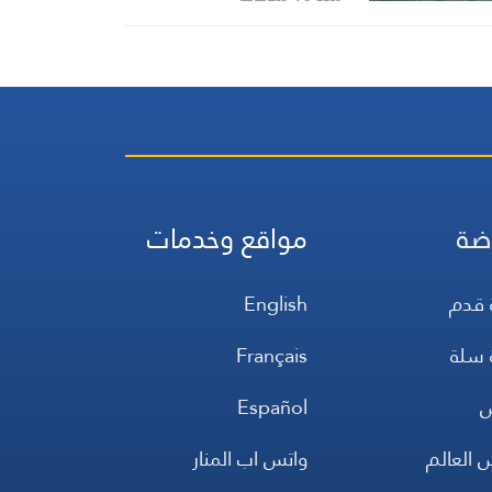
ضة
مواقع وخدمات
 قدم
English
 سلة
Français
س
Español
 العالم
واتس اب المنار