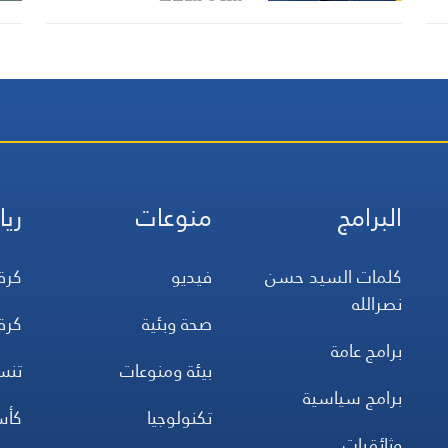
البرامج
منوعات
ريا
كلمات السيد حسن
فيديو
كرة
نصرالله
صحة وبئية
كرة
برامج عامة
بيئة ومنوعات
تن
برامج سياسية
تكنولوجيا
كأس
وثائقيات