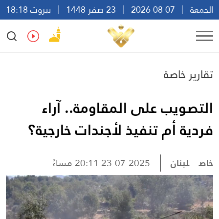
الجمعة
07 08 2026
23 صفر 1448
بيروت 18:18
Ar
En
Fr
Es
تقارير خاصة
التصويب على المقاومة.. آراء
فردية أم تنفيذ لأجندات خارجية؟
خاص
لبنان
23-07-2025 20:11 مساءً