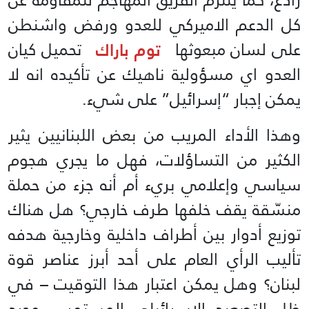
كل الدعم الاميركي للعدو ورفض واشنطن
على لسان مبعوثها
توم باراك
تحميل كيان
العدو اي مسؤولية ناهيك عن تأكيده انه لا
يمكن إجبار “إسرائيل” على شيء.
وهذا الأداء المريب من بعض اللبنانيين يثير
الكثير من التساؤلات، فهل ما يجري هجوم
سياسي وإعلامي بريء أم أنه جزء من حملة
منسّقة يقف خلفها طرف خارجي؟ هل هناك
توزيع أدوار بين أطراف داخلية وخارجية هدفه
تأليب الرأي العام على أحد أبرز عناصر قوة
لبنان؟ وهل يمكن اعتبار هذا التوقيت – في
ظل التصعيد الإسرائيلي المستمر – مجرد