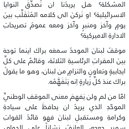
المشكلة؟ هل يريدُنا ان نُصدِّقَ النوايا
الاسرائيلية؟ او نَركنَ الى كلامه المُتَقَلِّب بينَ
يومٍ وآخرَ ومنبرٍ وآخرَ ومعه عمومُ تصريحاتِ
الادارةِ الاميركية؟
موقفُ لبنانَ الموحدُ سمعَه براك اينما توجهَ
بينَ المقراتِ الرئاسيةِ الثلاثة، وقائمٌ على كلِّ
ايجابيةٍ وتعاونٍ والتزامٍ من لبنان، وهو ما يقولُ
براك عندَ كلِّ زيارةٍ اِنه يَتَفَهَّمُه.
امّا من لم ولن يَفهمَ معنى الموقفِ الوطنيِّ
الموحّدِ الذي يريدُ ان يحافظَ على سيادةِ
وكرامةِ ومستقبلِ لبنانَ فهو قائدُ القواتِ
سمير جعجع، العازفُ نشازاً على الدوام،