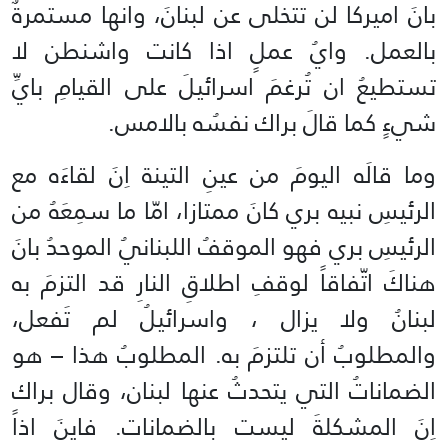
بانَ اميركا لن تتخلى عن لبنانَ، وانها مستمرةٌ
بالعمل. وايُ عملٍ اذا كانت واشنطن لا
تستطيعُ ان تُرغمَ اسرائيلَ على القيامِ بايِّ
شيءٍ كما قالَ براك نفسُه بالامس.
وما قالَه اليومَ من عينِ التينة اِنَ لقاءَه مع
الرئيسِ نبيه بري كانَ ممتازا، امّا ما سمِعَهُ من
الرئيسِ بري فهو الموقفُ اللبنانيُ الموحدُ بانَ
هناكَ اتّفاقاً لوقفِ اطلاقِ النارِ قد التزمَ به
لبنانُ ولا يزال ، واسرائيلُ لم تَفعل،
والمطلوبُ أن تلتزمَ به. المطلوبُ هذا – هو
الضماناتُ التي يتحدثُ عنها لبنان، وقال براك
اِنَ المشكلةَ ليست بالضمانات. فاينَ اذاً