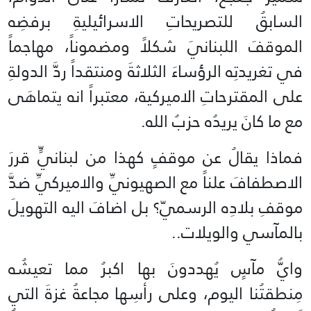
السابقُ للتصريحاتِ الاسرائيليةِ برفضِه
الموقفَ اللبنانيَ شكلاً ومضموناً، مهاجماً
في تغريدتِه الرؤساءَ الثلاثةَ ومنتقداً ردَّ الدولةِ
على المقترحاتِ الاميركية، معتبراً انه يتماهَى
مع ما كانَ يريدُه حزبُ الله.
فماذا يقالُ عن موقفٍ كهذا من لبنانيٍّ قررَ
الاصطفافَ علناً مع الصهيونيِّ والاميركيِّ ضدَّ
موقفِ بلادِه الرسميّ؟ بل اضافَ اليه التهويلَ
بالمآسي والويلات..
وايُّ مآسٍ يُهددونَ بها اكبرُ مما تعيشُه
مِنطقتُنا اليوم، وعلى رأسِها مجاعةُ غزةَ التي