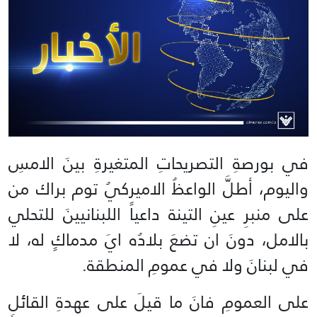
في بورصةِ التصريحاتِ المتغيرةِ بينَ الامسِ
واليوم، أطلَّ الواعظُ الاميركيُ توم براك من
على منبرِ عينِ التينة داعياً اللبنانيينَ للتحلي
بالامل، دونَ ان تضعَ بلادُه ايَ مدماكٍ له، لا
في لبنانَ ولا في عمومِ المنطقة.
على العمومِ فانَ ما قيلَ على عهدةِ القائلِ