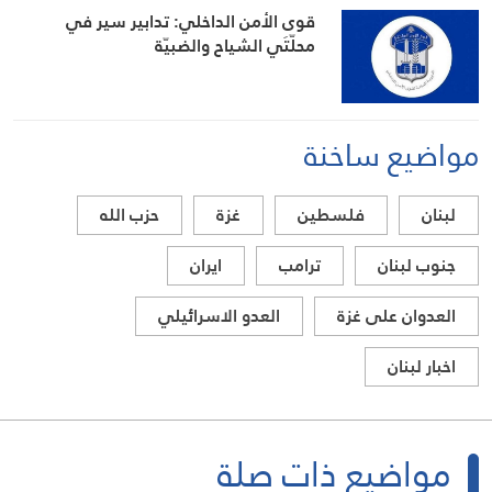
قوى الأمن الداخلي: تدابير سير في
محلّتَي الشياح والضبيّة
مواضيع ساخنة
لبنان
فلسطين
غزة
حزب الله
جنوب لبنان
ترامب
ايران
العدوان على غزة
العدو الاسرائيلي
اخبار لبنان
مواضيع ذات صلة