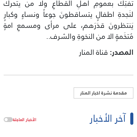
تَفتِكُ بعمومِ اهلِ القطاعِ ولا من يتحركُ
لنَجدةِ اطفالٍ يتساقطونَ جوعاً ونساءٍ وكبارٍ
يَنتظرونَ قدَرَهم، على مرأى ومسمعِ امةٍ
مُتخَمةٍ الا من النخوةِ والشرف..
المصدر:
قناة المنار
مقدمة نشرة اخبار المنار
آخر الأخبار
الأخبار العاجلة