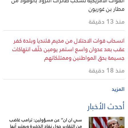
القوات الأمريكية تسحب طائرات التزود بالوقود من
مطار بن غوريون
منذ 13 دقيقة
انسحاب قوات الاحتلال من مخيم قلنديا وبلدة كفر
عقب بعد عدوان واسع استمر يومين خلّف انتهاكات
جسيمة بحق المواطنين وممتلكاتهم
منذ 18 دقيقة
المزيد
أحدث الأخبار
سي ان ان” عن مسؤولين: ترامب غاضب
من التقارير حول نفاد الذخيرة ويعتبر أنها