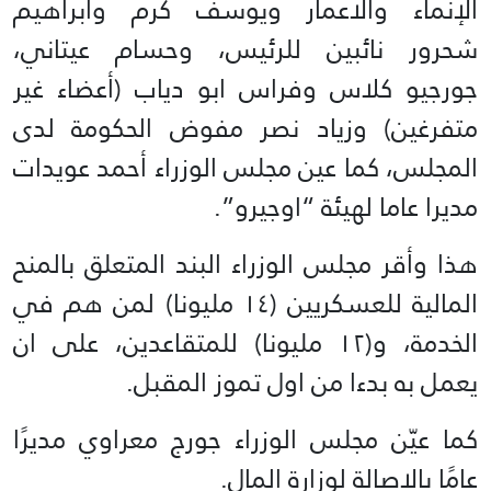
الإنماء والاعمار ويوسف كرم وابراهيم
شحرور نائبين للرئيس، وحسام عيتاني،
جورجيو كلاس وفراس ابو دياب (أعضاء غير
متفرغين) وزياد نصر مفوض الحكومة لدى
المجلس، كما عين مجلس الوزراء أحمد عويدات
مديرا عاما لهيئة “اوجيرو”.
هذا وأقر مجلس الوزراء البند المتعلق بالمنح
المالية للعسكريين (١٤ مليونا) لمن هم في
الخدمة، و(١٢ مليونا) للمتقاعدين، على ان
يعمل به بدءا من اول تموز المقبل.
كما عيّن مجلس الوزراء جورج معراوي مديرًا
عامًا بالاصالة لوزارة المال.