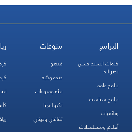
البرامج
منوعات
ريا
كلمات السيد حسن
فيديو
كرة
نصرالله
صحة وبئية
كرة
برامج عامة
بيئة ومنوعات
تن
برامج سياسية
تكنولوجيا
كأس
وثائقيات
ثقافي وديني
ريا
أفلام ومسلسلات