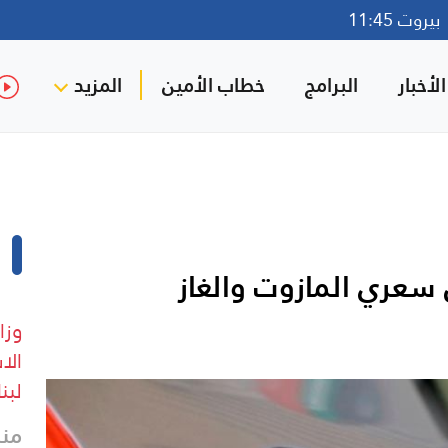
روت 11:45
لأخبار
البرامج
خطاب الأمين
المزيد
 سعري المازوت والغاز
الا
لبن
منذ 11 