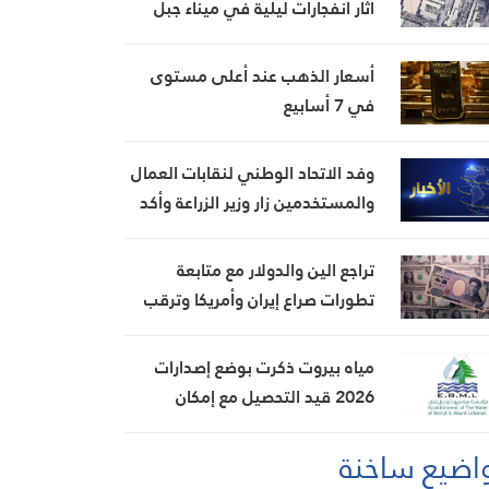
آثار انفجارات ليلية في ميناء جبل
علي بدبي
أسعار الذهب عند أعلى مستوى
في 7 أسابيع
وفد الاتحاد الوطني لنقابات العمال
والمستخدمين زار وزير الزراعة وأكد
ضرورة إطلاق برنامج وطني لدعم
المزارعين والعمال الزراعيين
تراجع الين والدولار مع متابعة
تطورات صراع إيران وأمريكا وترقب
تقرير الوظائف
مياه بيروت ذكرت بوضع إصدارات
2026 قيد التحصيل مع إمكان
التقسيط لمدة 5 أشهر
اضيع ساخنة