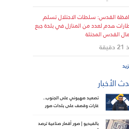
فظة القدس: سلطات الاحتلال تسلم
ارات هدم لعدد من المنازل في بلدة جبع
ل القدس المحتلة
دقيقة
زيد
ث الأخبار
تصعيد صهيوني على الجنوب..
غارات وقصف على بلدات صور
ومقتل ضابط وجندي للعدو في
مجدلزون
بالفيديو | صور أقمار صناعية ترصد