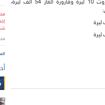
ألف ليرة، فيما انخفض سعر المازوت 10 ليرة وقارورة الغاز 54 ألف ليرة،
:
محا
إخط
شما
منذ 21 
الم
أحد