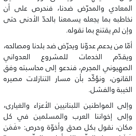
المعادي والمحرّض ضدنا، فنحرص على أن
نخاطبه بما يجعله يسمعنا بالحدّ الأدنى حتى
وإن لم يقتنع بما نقوله.
أمّا من يدعم عدوّنا ويحرّض ضد بلدنا ومصالحه،
ويقدّم الخدمات للمشروع العدواني
الصهيوني المجرم، فندعو إلى محاسبته وفق
القانون، ونؤكّد بأن مسار التنازلات مصيره
الخيبة والفشل.
وإلى المواطنين اللبنانيين الأعزاء والغيارى،
وإلى إخواننا العرب والمسلمين في كل
مكان، نقول بكل صدق وأخوّة وحرص: «فَمَن