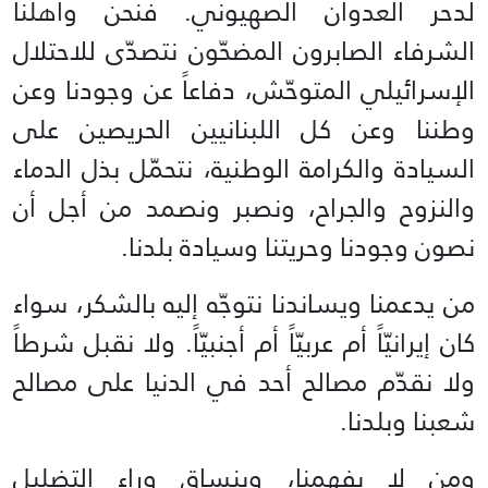
لدحر العدوان الصهيوني. فنحن وأهلنا
الشرفاء الصابرون المضحّون نتصدّى للاحتلال
الإسرائيلي المتوحّش، دفاعاً عن وجودنا وعن
وطننا وعن كل اللبنانيين الحريصين على
السيادة والكرامة الوطنية، نتحمّل بذل الدماء
والنزوح والجراح، ونصبر ونصمد من أجل أن
نصون وجودنا وحريتنا وسيادة بلدنا.
من يدعمنا ويساندنا نتوجّه إليه بالشكر، سواء
كان إيرانيّاً أم عربيّاً أم أجنبيّاً. ولا نقبل شرطاً
ولا نقدّم مصالح أحد في الدنيا على مصالح
شعبنا وبلدنا.
ومن لا يفهمنا، وينساق وراء التضليل