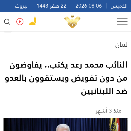
الخميس
06 08 2026
22 صفر 1448
بيروت
02:39
Ar
En
Fr
Es
لبنان
النائب محمد رعد يكتب.. يفاوضون
من دون تفويض ويستقوون بالعدو
ضد اللبنانيين
منذ 3 أشهر