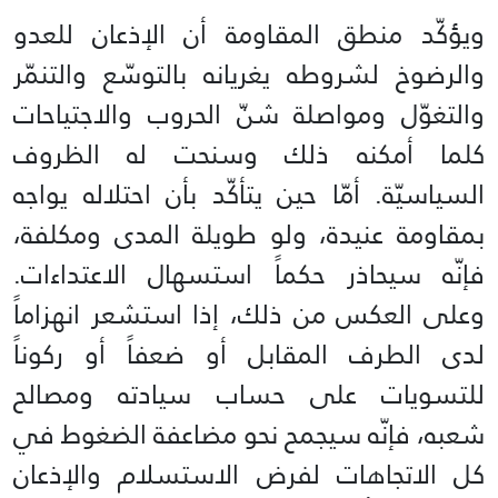
ويؤكّد منطق المقاومة أن الإذعان للعدو
والرضوخ لشروطه يغريانه بالتوسّع والتنمّر
والتغوّل ومواصلة شنّ الحروب والاجتياحات
كلما أمكنه ذلك وسنحت له الظروف
السياسيّة. أمّا حين يتأكّد بأن احتلاله يواجه
بمقاومة عنيدة، ولو طويلة المدى ومكلفة،
فإنّه سيحاذر حكماً استسهال الاعتداءات.
وعلى العكس من ذلك، إذا استشعر انهزاماً
لدى الطرف المقابل أو ضعفاً أو ركوناً
للتسويات على حساب سيادته ومصالح
شعبه، فإنّه سيجمح نحو مضاعفة الضغوط في
كل الاتجاهات لفرض الاستسلام والإذعان