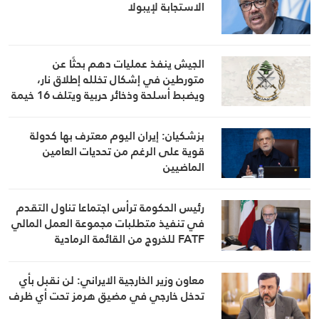
الاستجابة لإيبولا
الجيش ينفذ عمليات دهم بحثًا عن
متورطين في إشكال تخلله إطلاق نار،
ويضبط أسلحة وذخائر حربية ويتلف 16 خيمة
مزروعة بالماريجوانا
بزشكيان: إيران اليوم معترف بها كدولة
قوية على الرغم من تحديات العامين
الماضيين
رئيس الحكومة ترأس اجتماعا تناول التقدم
في تنفيذ متطلبات مجموعة العمل المالي
FATF للخروج من القائمة الرمادية
معاون وزير الخارجية الايراني: لن نقبل بأي
تدخل خارجي في مضيق هرمز تحت أي ظرف