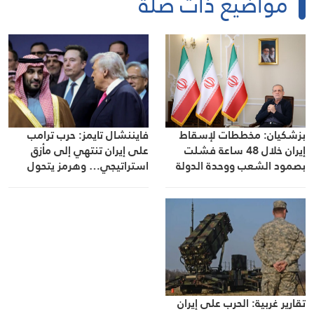
مواضيع ذات صلة
فايننشال تايمز: حرب ترامب
بزشكيان: مخططات لإسقاط
على إيران تنتهي إلى مأزق
إيران خلال 48 ساعة فشلت
استراتيجي… وهرمز يتحول
بصمود الشعب ووحدة الدولة
إلى محور أي تسوية
تقارير غربية: الحرب على إيران