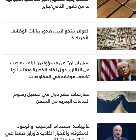
له من كانون الثاني/يناير
الدولار يرتفع قبيل صدور بيانات الوظائف
الأمريكية
سي ان ان” عن مسؤولين: ترامب غاضب
من التقارير حول نفاد الذخيرة ويعتبر أنها
تضعف موقفه في المفاوضات
ممارسات عشر دول في تحصيل رسوم
الخدمات البحرية من السفن
قاليباف: استخدام الترهيب، والوعود
المنكوثة، والأخبار الكاذبة كأوراق ضغط هي
استراتيجية فاشلة