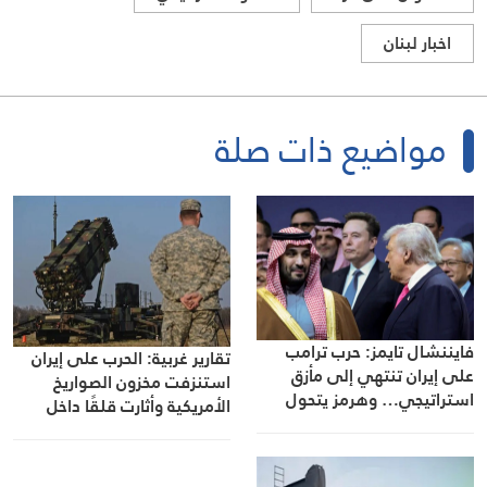
اخبار لبنان
مواضيع ذات صلة
فايننشال تايمز: حرب ترامب
تقارير غربية: الحرب على إيران
على إيران تنتهي إلى مأزق
استنزفت مخزون الصواريخ
استراتيجي… وهرمز يتحول
الأمريكية وأثارت قلقًا داخل
إلى محور أي تسوية
البنتاغون