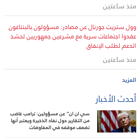
منذ ساعتين
وول ستريت جورنال عن مصادر: مسؤولون بالبنتاغون
عقدوا اجتماعات سرية مع مشرعين جمهوريين لحشد
الدعم لطلب الإنفاق
منذ ساعتين
المزيد
أحدث الأخبار
سي ان ان” عن مسؤولين: ترامب غاضب
من التقارير حول نفاد الذخيرة ويعتبر أنها
تضعف موقفه في المفاوضات