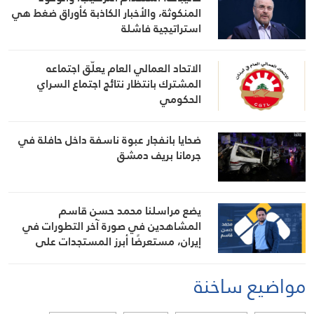
المنكوثة، والأخبار الكاذبة كأوراق ضغط هي
استراتيجية فاشلة
الاتحاد العمالي العام يعلّق اجتماعه
المشترك بانتظار نتائج اجتماع السراي
الحكومي
ضحايا بانفجار عبوة ناسفة داخل حافلة في
جرمانا بريف دمشق
يضع مراسلنا محمد حسن قاسم
المشاهدين في صورة آخر التطورات في
إيران، مستعرضًا أبرز المستجدات على
الساحتين السياسية والميدانية، إلى جانب
المواقف الرسمية وأبرز التطورات ذات
مواضيع ساخنة
الصلة بالشأنين الداخلي والإقليمي