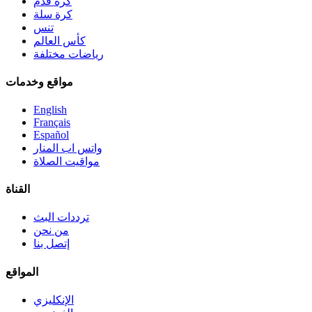
كرة قدم
كرة سلة
تنس
كأس العالم
رياضات مختلفة
مواقع وخدمات
English
Français
Español
واتس اب المنار
مواقيت الصلاة
القناة
ترددات البث
من نحن
إتصل بنا
المواقع
الإنكليزي