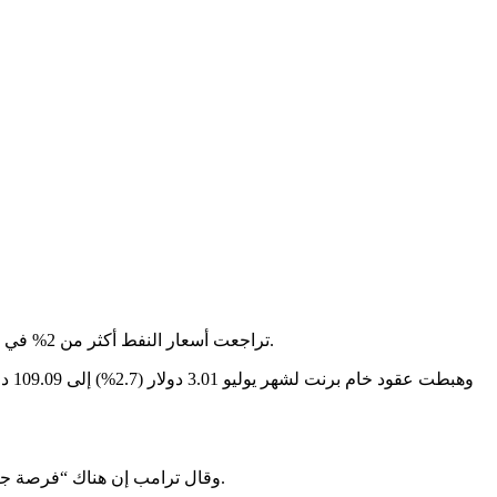
تراجعت أسعار النفط أكثر من 2% في التعاملات الآسيوية المبكرة الثلاثاء بعد إعلان الرئيس دونالد ترامب تعليق هجوم كان مقررا على إيران لإتاحة فرصة للمفاوضات لوقف الحرب.
وقال ترامب إن هناك “فرصة جيدة جدا” للتوصل إلى اتفاق يمنع إيران من الحصول على سلاح نووي، بعد ساعات من إعلانه تعليق العمل العسكري لإفساح المجال للمحادثات.