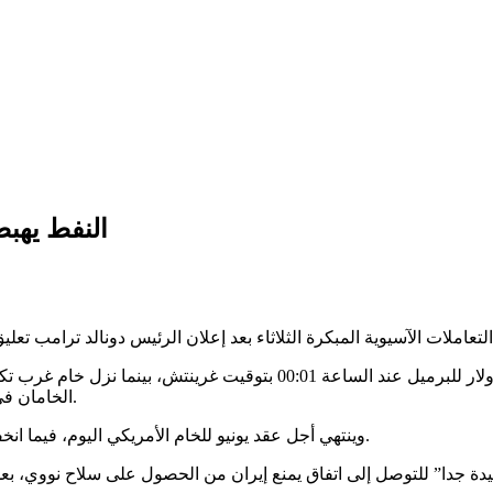
النفط يهبط أكثر من 2% بعد
الخامان في الجلسة السابقة أعلى مستوياتهما منذ 5 مايو و30 أبريل على الترتيب.
وينتهي أجل عقد يونيو للخام الأمريكي اليوم، فيما انخفض عقد يوليو الأكثر نشاطا 2.06 دولار (2%) إلى 102.32 دولار للبرميل.