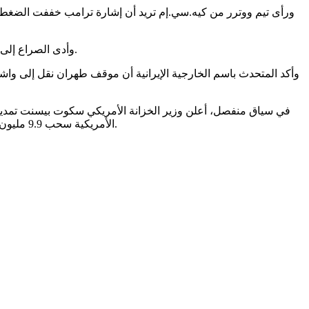
ورأى تيم ووترر من كيه.سي.إم تريد أن إشارة ترامب خففت الضغط الف
وأدى الصراع إلى إغلاق شبه كامل لمضيق هرمز، الذي كانت تمر عبره نحو خمس الإمدادات النفطية العالمية قبل الحرب، ما أثار مخاوف من انقطاع الإمدادات.
وأكد المتحدث باسم الخارجية الإيرانية أن موقف طهران نقل إلى واش
الأمريكية سحب 9.9 مليون برميل من الاحتياطي الاستراتيجي الأسبوع الماضي، وهو رقم قياسي خفض المخزونات إلى نحو 374 مليون برميل، وهو الأدنى منذ يوليو 2024.