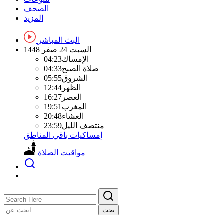
الصحف
المزيد
البث المباشر
السبت
24 صفر 1448
الإمساك
04:23
صلاة الصبح
04:33
الشروق
05:55
الظهر
12:44
العصر
16:27
المغرب
19:51
العشاء
20:48
منتصف الليل
23:59
إمساكيات باقي المناطق
مواقيت الصلاة
بحث