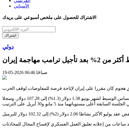
الفرنسي
الأسباني
الاشتراك للحصول على ملخص أسبوعي على بريدك
اشتراك
دولي
 تأجيل ترامب مهاجمة إيران
19-05-2026 06:46 صباحًا
وهبطت عقود خام برنت لشهر يوليو 3.01 دولار (2.7%) إلى 109.09 دولار للبرميل عند الساعة 00:01 بتوقيت غرينتش، بينما نزل خام غرب تكساس الوسيط لشهر يونيو 1.38 دولار (1.3%) إلى 107.28 دولار. وسجلا