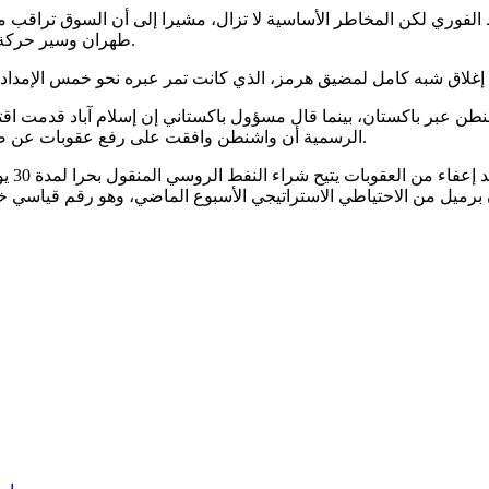
وري لكن المخاطر الأساسية لا تزال، مشيرا إلى أن السوق تراقب ما إذ
طهران وسير حركة ناقلات النفط عبر مضيق هرمز يمثلان عوامل حاسمة لمسار الأسعار.
نطن عبر باكستان، بينما قال مسؤول باكستاني إن إسلام آباد قدمت اق
الرسمية أن واشنطن وافقت على رفع عقوبات عن صادرات النفط الإيرانية خلال المفاوضات، وهو ما نفاه مسؤول أمريكي.
في سي