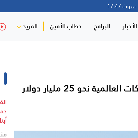
روت 17:47
لأخبار
البرامج
خطاب الأمين
المزيد
رويترز: حرب إيران تكبد الشركات العالمية نحو 25 مليار دولار
الق
حما
أبنا
منذ 9 د