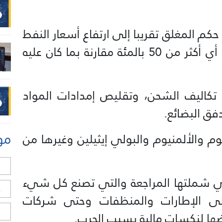
م المغلق تقريبا إلى ارتفاع أسعار النفط
إلى ما يزيد عن 100 دولار للبرميل، أي أكثر من 50 بالمئة مقارنة بما كان عليه
ع تكاليف الشحن، وتقليص إمدادات المواد
فق البضائع.
مو
وم والألمنيوم والبولي إيثيلين وغيرها من
ل
كات التي شملتها المراجعة والتي تصنع كل شيء
ح
لى الإطارات والمنظفات وحتى شركات
ا
ضها لنكسات مالية بسبب الحرب.