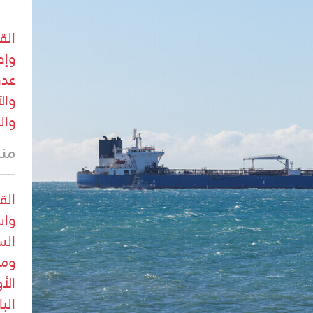
الق
وإص
عدد
وال
وال
منذ 10 
الق
واس
الس
ومع
الأ
الب