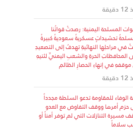
دقيقة
وات المسلحة اليمنية: رصدتْ قواتُنا
سلحةُ تحشيداتٍ عسكريةً سعوديةً كبيرةً
تْ في مراحلِها النهائيةِ تهدفُ إلى التصعيدِ
 المحافظاتِ الحرةِ والشعبِ اليمنيِّ لثنيهِ
موقفهِ في إنهاءِ الحصارِ الظالمِ
دقيقة
ة الوفاء للمقاومة تدعو السلطة مجدداً
 حزم أمرها ووقف التفاوض مع العدو
ف مسيرة التنازلات التي لم توفر أمناً أو
ب سلاماً