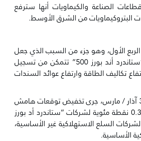
40 شركة في قطاعات الصناعة والكيماويات أنها سترفع
ت البتروكيماويات من الشرق الأوسط.
الربع الأول، وهو جزء من السبب الذي جعل
المؤشرات الرئيسية مثل المؤشر “ستاندرد أند بورز 500” تتمكن من تسجيل
اع تكاليف الطاقة وارتفاع عوائد السندات
وتظهر بيانات “فاكتست” أنه منذ 31 آذار / مارس، جرى تخفيض توقعات هامش
الربح الصافي للربع الثاني بمقدار 0.38 نقطة مئوية لشركات “ستاندرد أد بورز
0.1 نقطة مئوية لشركات السلع الاستهلاكية غير الأساسية،