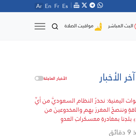
Ar
En
Fr
Es
مواقيت الصلاة
البث المباشر
آخر الأخبار
الأخبار العاجلة
وات اليمنية: نحذرُ النظام السعوديَّ من أيِّ
قةٍ وننصحُ المغررَ بهم والمخدوعينَ من
ءِ بلدِنا بمغادرةِ معسكراتِ العدوِ
قائق