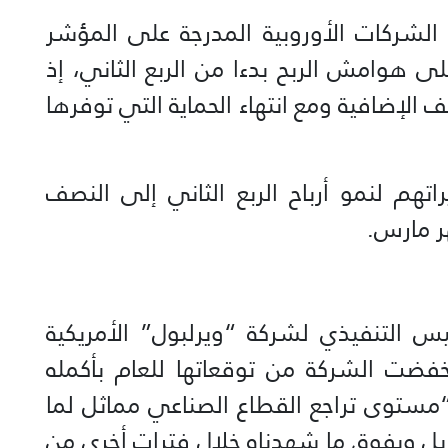
الشركات الأوروبية المدرجة على المؤشر
وطا على هوامش الربح بدءا من الربع الثاني، إذ
 الإضافية ومع انتهاء الحماية التي توفرها
تهم لنمو أرباح الربع الثاني إلى النصف
يس التنفيذي لشركة “ويرلبول” الأمريكية
 خفضت الشركة من توقعاتها للعام بأكمله
 “مستوى تراجع القطاع الصناعي مماثل لما
ة بل ويفوق ما شهدناه خلال فترات أخرى من