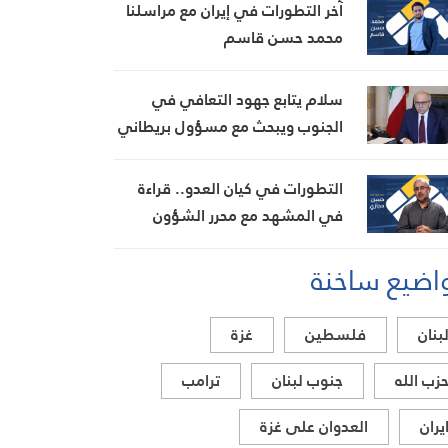
آخر التطورات في إيران مع مراسلنا
محمد حسن قاسم
سلام يتابع جهود التعافي في
الجنوب ويبحث مع مسؤول بريطاني
تطورات الأوضاع في المنطقة
التطورات في كيان العدو.. قراءة
في المشهد مع محرر الشؤون
العبرية حسن حجازي
اضيع ساخنة
بنان
فلسطين
غزة
زب الله
جنوب لبنان
ترامب
يران
العدوان على غزة