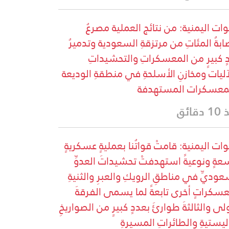
وات اليمنية: من نتائج العملية مصرعُ
ابةُ المئاتِ من مرتزقةِ السعودية وتدميرُ
ٍ كبيرٍ من المعسكراتِ والتحشيداتِ
آليات ومخازنِ الأسلحةِ في منطقةِ الوديعة
معسكرات المستهدفة
دقائق
وات اليمنية: قامتْ قواتُنا بعمليةٍ عسكريةٍ
عةٍ ونوعيةً استهدفتْ تحشيداتَ العدوِّ
عوديِّ في مناطقِ الرويكِ والعبرِ والثنيةِ
سكراتٍ أخرى تابعةً لما يسمى الفرقةَ
ولى والثالثةَ طوارئَ بعددٍ كبيرٍ من الصواريخِ
اليستيةِ والطائراتِ المسيرةِ