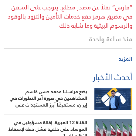
“فارس” نقلاً عن مصدر مطلع: يتوجب على السفن
في مضيق هرمز دفع خدمات التأمين والتزود بالوقود
والرسوم البيئية وما شابه ذلك
منذ ساعة واحدة
المزيد
أحدث الأخبار
يضع مراسلنا محمد حسن قاسم
المشاهدين في صورة آخر التطورات في
إيران، مستعرضًا أبرز المستجدات على
الساحتين السياسية والميدانية، إلى جانب
المواقف الرسمية وأبرز التطورات ذات
القناة 12 العبرية: إقالة مسؤولين في
الصلة بالشأنين الداخلي والإقليمي
الموساد على خلفية فشل خطة لإسقاط
النظام الإيراني