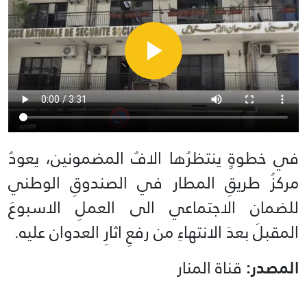
في خطوةٍ ينتظرُها الافُ المضمونين، يعودُ
مركزُ طريقِ المطار في الصندوقِ الوطني
للضمان الاجتماعي الى العملِ الاسبوعَ
المقبلَ بعدَ الانتهاءِ من رفعِ اثارِ العدوان عليه.
المصدر:
قناة المنار