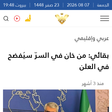
الجمعة
07 08 2026
23 صفر 1448
بيروت 19:48
Ar
En
Fr
Es
عربي وإقليمي
بقائي: من خان في السرّ سيُفضح
في العلن
منذ 3 أشهر