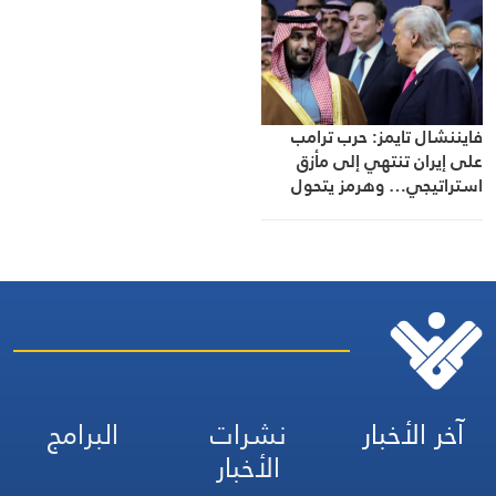
فايننشال تايمز: حرب ترامب
على إيران تنتهي إلى مأزق
استراتيجي… وهرمز يتحول
إلى محور أي تسوية
آخر الأخبار
نشرات
البرامج
الأخبار