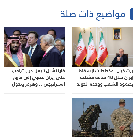
مواضيع ذات صلة
فايننشال تايمز: حرب ترامب
بزشكيان: مخططات لإسقاط
على إيران تنتهي إلى مأزق
إيران خلال 48 ساعة فشلت
استراتيجي… وهرمز يتحول
بصمود الشعب ووحدة الدولة
إلى محور أي تسوية