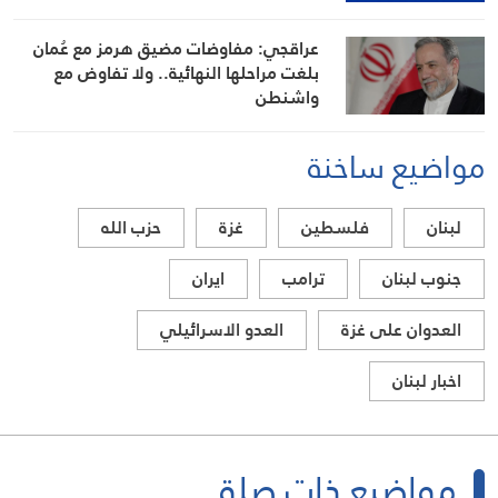
عراقجي: مفاوضات مضيق هرمز مع عُمان
بلغت مراحلها النهائية.. ولا تفاوض مع
واشنطن
مواضيع ساخنة
لبنان
فلسطين
غزة
حزب الله
جنوب لبنان
ترامب
ايران
العدوان على غزة
العدو الاسرائيلي
اخبار لبنان
مواضيع ذات صلة