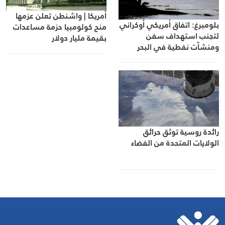
أمريكا | واشنطن تعلن عزمها
بلومبرغ: اتفاق أمريكي أوكراني
منح كولومبيا حزمة مساعدات
لتجنب استهداف سفن
بقيمة مليار دولار
ومنشآت نفطية في البحر
الأسود
رائدة روسية توثق حرائق
الولايات المتحدة من الفضاء