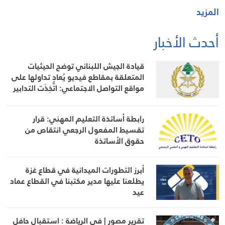
المزيد
أحدث الأخبار
قيادة الجيش اللبناني توضح الحيثيات
المتعلقة بمقاطع فيديو يُعاد تداولها على
مواقع التواصل الاجتماعي: اتُّخِذَت التدابير
اللازمة في حينه
رابطة أساتذة التعليم المهني: قرار
تقسيط المفعول الرجعي انتقاص من
حقوق الأساتذة
أبرز التطورات الميدانية في قطاع غزة
يطلعنا عليها مدير مكتبنا في القطاع عماد
عيد
تقرير مصور | في الرياضة : استقبال حافل