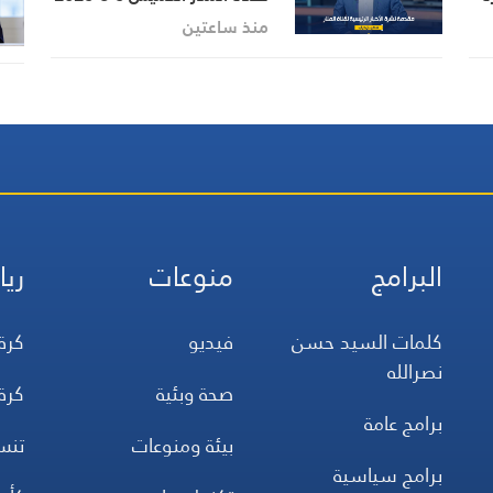
منذ ساعتين
قف
البرامج
منوعات
ريا
كلمات السيد حسن
فيديو
كرة
نصرالله
صحة وبئية
كرة
برامج عامة
بيئة ومنوعات
تن
برامج سياسية