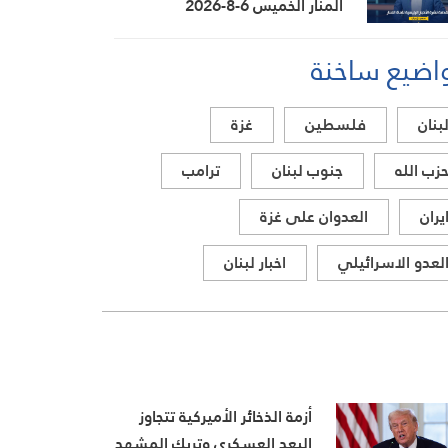
المنار الخميس 6-8-2026
اضيع ساخنة
بنان
فلسطين
غزة
زب الله
جنوب لبنان
ترامب
يران
العدوان على غزة
لعدو الاسرائيلي
اخبار لبنان
أزمة الذخائر الأميركية تتجاوز
البعد العسكري وتربك المشهد