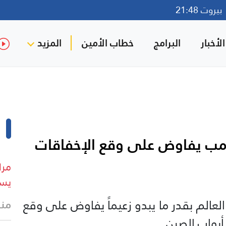
روت 21:48
لأخبار
البرامج
خطاب الأمين
المزيد
امب يفاوض على وقع الإخفاقات
مرا
يست
العالم بقدر ما يبدو زعيماً يفاوض على وقع
منذ
أبواب الصين.