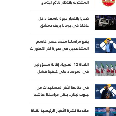
المشترك بانتظار نتائج اجتماع
السراي الحكومي
ضحايا بانفجار عبوة ناسفة داخل
حافلة في جرمانا بريف دمشق
يضع مراسلنا محمد حسن قاسم
المشاهدين في صورة آخر التطورات
في إيران، مستعرضًا أبرز
المستجدات على الساحتين
القناة 12 العبرية: إقالة مسؤولين
السياسية والميدانية، إلى جانب
في الموساد على خلفية فشل
المواقف الرسمية وأبرز التطورات
خطة لإسقاط النظام الإيراني
ذات الصلة بالشأنين الداخلي
في متابعة لآخر المستجدات من
والإقليمي
جنوب لبنان، ينقل مراسلنا هاشم
السيد حسن تطورات الأوضاع
الميدانية
مقدمة نشرة الأخبار الرئيسية لقناة