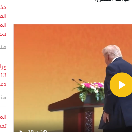
حكو
الع
الم
سعو
منذ 23 
وزا
دم
منذ 31 
الم
تحش