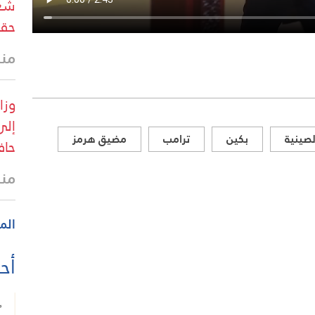
شعب
حقو
منذ 34 
إلى
لصينية
بكين
ترامب
مضيق هرمز
حاف
منذ
الم
أحد