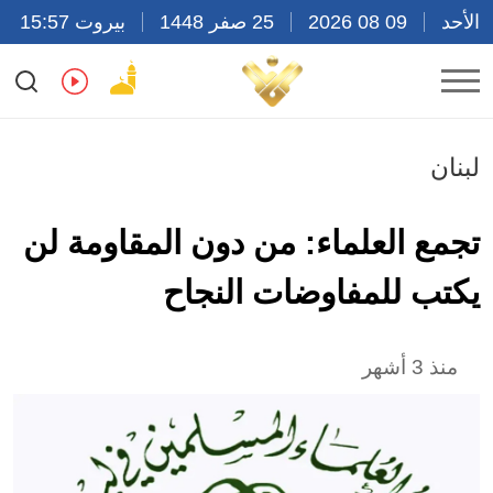
الأحد
09 08 2026
25 صفر 1448
بيروت 15:57
Ar
En
Fr
Es
لبنان
تجمع العلماء: من دون المقاومة لن
يكتب للمفاوضات النجاح
منذ 3 أشهر