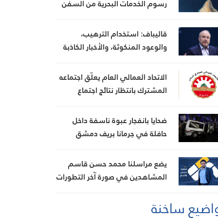
رسوم الخدمات البحرية من السفن
قاليباف: استخدام الترهيب،
والوعود المنكوثة، والأخبار الكاذبة
كأوراق ضغط هي استراتيجية فاشلة
الاتحاد العمالي العام يعلّق اجتماعه
المشترك بانتظار نتائج اجتماع
السراي الحكومي
ضحايا بانفجار عبوة ناسفة داخل
حافلة في جرمانا بريف دمشق
يضع مراسلنا محمد حسن قاسم
المشاهدين في صورة آخر التطورات
في إيران، مستعرضًا أبرز
اضيع ساخنة
المستجدات على الساحتين
السياسية والميدانية، إلى جانب