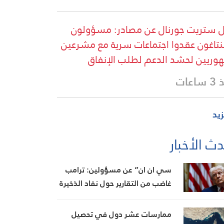
 ستريت جورنال عن مصادر: مسؤولون
بنتاغون عقدوا اجتماعات سرية مع مشرعين
وريين لحشد الدعم لطلب الإنفاق
اعات
زيد
ث الأخبار
سي ان ان” عن مسؤولين: ترامب
غاضب من التقارير حول نفاد الذخيرة
ويعتبر أنها تضعف موقفه في
المفاوضات
ممارسات عشر دول في تحصيل