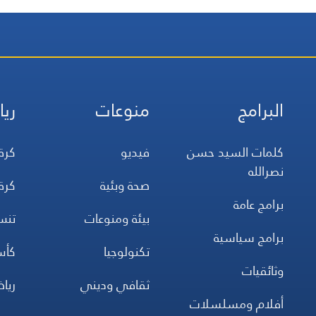
قف
البرامج
منوعات
ريا
كلمات السيد حسن
فيديو
كرة
نصرالله
صحة وبئية
كرة
برامج عامة
بيئة ومنوعات
تن
برامج سياسية
تكنولوجيا
كأس
وثائقيات
ثقافي وديني
ريا
أفلام ومسلسلات