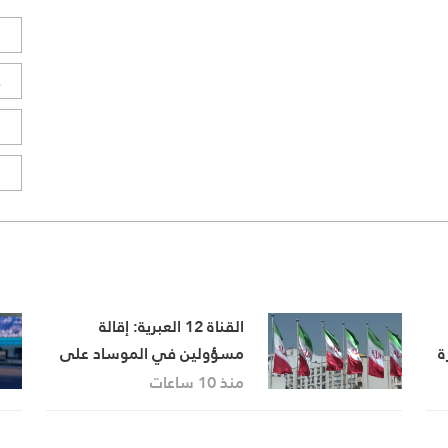
ل
ح
ا
ا
القناة 12 العبرية: إقالة
ة
مسؤولين في الموساد على
خلفية فشل خطة لإسقاط
منذ 10 ساعات
النظام الإيراني