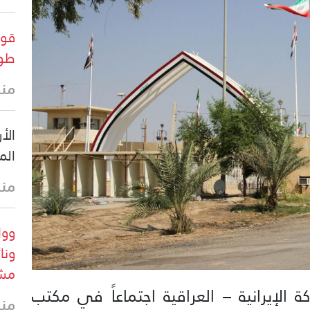
قوا
طول
منذ
الأ
الم
منذ
وول
ونا
مشر
ة الإيرانية – العراقية اجتماعاً في مكتب
منذ 3 س