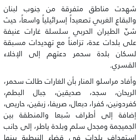
شهدت مناطق متفرقة من جنوب لبنان
والبقاع الغربي تصعيداً إسرائيلياً واسعاً، حيث
شنّ الطيران الحربي سلسلة غارات عنيفة
على بلدات عدة، تزامناً مع تهديدات مسبقة
لسكان بلدة سحمر دعتهم إلى الإخلاء
القسري.
وأفاد مراسلو المنار بأن الغارات طالت سحمر،
الريحان، سجد، صديقين، جبال البطم،
كفردونين، كفرا، دبعال، صريفا، زبقين، حاريص،
إضافة إلى أطراف شبعا والمنطقة بين
الجميجمة ومجدل سلم وبلدة ياطر، إلى جانب
استهداف بلدات في قضاء النبطية بينها