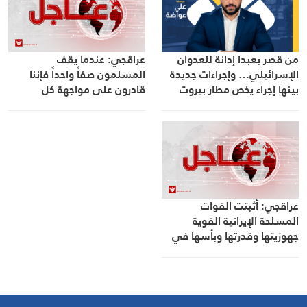
من قصر بعبدا إدانة للعدوان
عراقجي: عندما يقف
الإسرائيلي… وإجراءات جديدة
المسلمون صفاً واحداً فإننا
بينها إجراء يخص مطار بيروت
قادرون على مواجهة كل
الدولي
التحديات والتصدي مباشرةً
لمخططات المتربصين بنا
عراقجي: أثبتت القوات
المسلحة الإيرانية القوية
جهوزيتها وقدرتها وبأسها في
مواجهة أغلى قوة عسكرية في
العالم