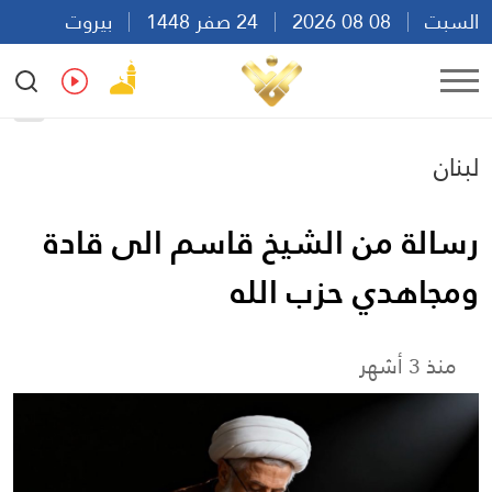
السبت
08 08 2026
24 صفر 1448
بيروت
10:49
Ar
En
Fr
Es
لبنان
رسالة من الشيخ قاسم الى قادة
ومجاهدي حزب الله
منذ 3 أشهر