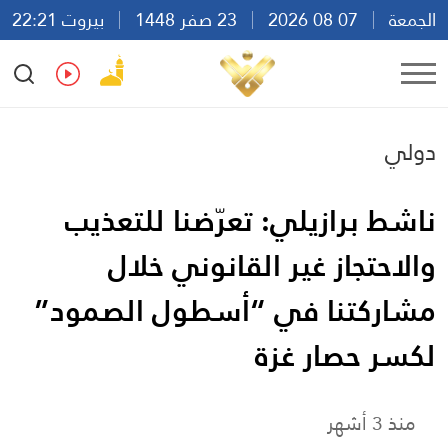
الجمعة
07 08 2026
23 صفر 1448
بيروت 22:21
Ar
En
Fr
Es
دولي
ناشط برازيلي: تعرّضنا للتعذيب
والاحتجاز غير القانوني خلال
مشاركتنا في “أسطول الصمود”
لكسر حصار غزة
منذ 3 أشهر