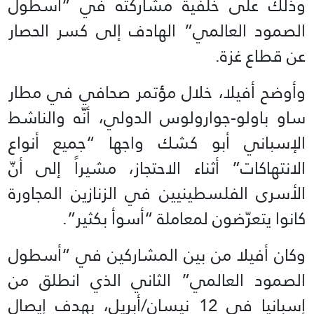
وذلك على خلفية مشاركته في “أسطول
الصمود العالمي” الهادف إلى كسر الحصار
عن قطاع غزة.
وأوضح أفيلا، خلال مؤتمر صحافي في مطار
ساو باولو-جوارولوس الدولي، أنّه والناشط
الإسباني أبو كشك واجها “جميع أنواع
الانتهاكات” أثناء الاحتجاز، مشيراً إلى أنّ
الأسرى الفلسطينيين في الزنازين المجاورة
كانوا يتعرّضون لمعاملة “أسوأ بكثير”.
وكان أفيلا من بين المشاركين في “أسطول
الصمود العالمي” الثاني الذي انطلق من
إسبانيا في 12 نيسان/أبريل، بهدف إيصال