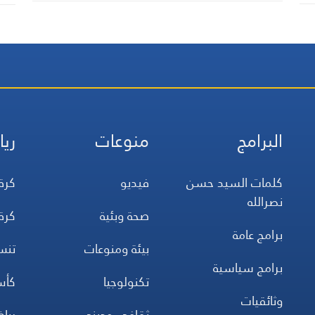
البرامج
منوعات
ريا
كلمات السيد حسن
فيديو
كرة
نصرالله
صحة وبئية
كرة
برامج عامة
بيئة ومنوعات
تن
برامج سياسية
تكنولوجيا
كأس
وثائقيات
ثقافي وديني
ريا