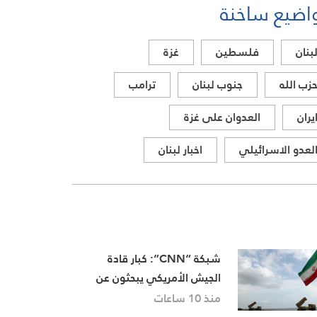
اضيع ساخنة
بنان
فلسطين
غزة
زب الله
جنوب لبنان
ترامب
يران
العدوان على غزة
لعدو الاسرائيلي
اخبار لبنان
شبكة “CNN”: كبار قادة
الجيش الأمريكي يبحثون عن
“مخرج” من حرب إيران
منذ 10 ساعات