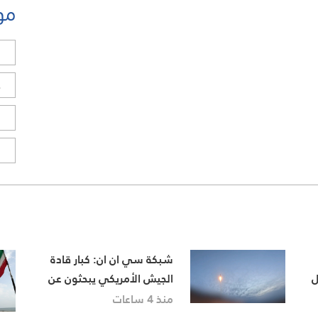
مو
ل
ح
ا
ا
شبكة سي ان ان: كبار قادة
ل
الجيش الأمريكي يبحثون عن
مخرج من حرب إيران
منذ 4 ساعات