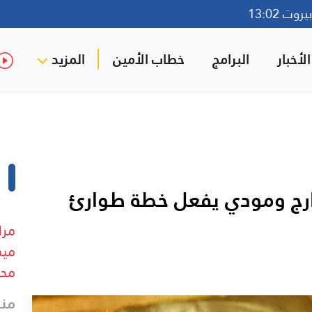
وت 13:02
لأخبار
البرامج
خطاب الأمين
المزيد
خارج ومودي يفعل خطة طوارئ
مرا
ميس
محي
منذ 6 د