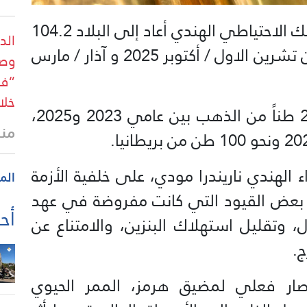
ذكرت صحيفة “تايمز أوف إنديا” أن بنك الاحتياطي الهندي أعاد إلى البلاد 104.2
طن متري من الذهب خلال الفترة بين تشرين الاول / أكتوبر 2025 و آذار / مارس
خلال الـ24
وقد سبق للبنك أن أعاد حوالي 280 طناً من الذهب بين عامي 2023 و2025،
منذ 29 
الهندي ناريندرا مودي، على خلفية الأزمة
الم
بعض القيود التي كانت مفروضة في عهد
أحد
، وتقليل استهلاك البنزين، والامتناع عن
ج.
صار فعلي لمضيق هرمز، الممر الحيوي