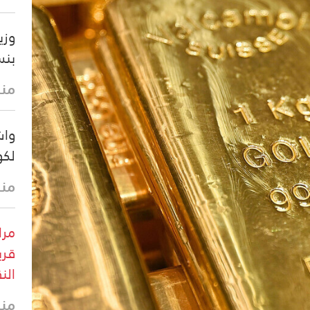
وزي
بنسبة 75% ب
منذ 16 
واش
لكو
منذ 23 
قري
الن
منذ 28 