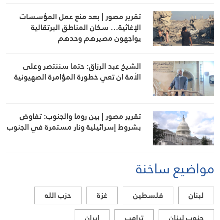
تقرير مصور | بعد منع عمل المؤسسات
الإغاثية… سكان المناطق البرتقالية
يواجهون مصيرهم وحدهم
الشيخ عبد الرزاق: حتما سننتصر وعلى
الأمة ان تعي خطورة المؤامرة الصهيونية
تقرير مصور | بين روما والجنوب: تفاوض
بشروط إسرائيلية ونار مستمرة في الجنوب
مواضيع ساخنة
لبنان
فلسطين
غزة
حزب الله
جنوب لبنان
ترامب
ايران