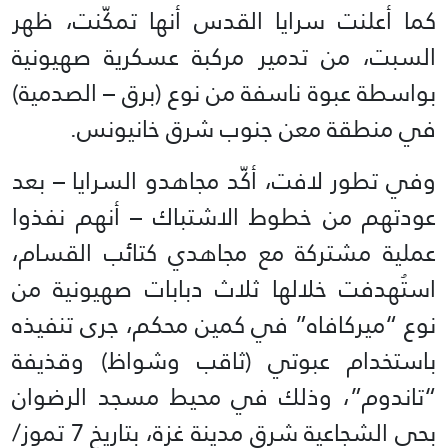
كما أعلنت سرايا القدس أنها تمكّنت، ظهر
السبت، من تدمير مركبة عسكرية صهيونية
بواسطة عبوة ناسفة من نوع (برق – الصدمية)
في منطقة معن جنوب شرق خانيونس.
وفي تطور لافت، أكّد مجاهدو السرايا – بعد
عودتهم من خطوط الاشتباك – أنهم نفذوا
عملية مشتركة مع مجاهدي كتائب القسام،
استُهدفت خلالها ثلاث دبابات صهيونية من
نوع “ميركافاه” في كمين محكم، جرى تنفيذه
باستخدام عبوتي (ثاقب وشواظ) وقذيفة
“تاندوم”، وذلك في محيط مسجد الرضوان
بحي الشجاعية شرق مدينة غزة، بتاريخ 7 تموز/