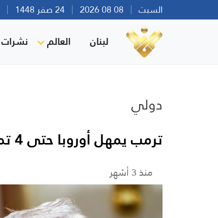
السبت
08 08 2026
24 صفر 1448
بير
لبنان
العالم
نشرات ا
دولي
ترمب يمهل أوروبا حتى 4 تموز/ يوليو لتنفيذ الاتفاق التجاري
منذ 3 أشهر