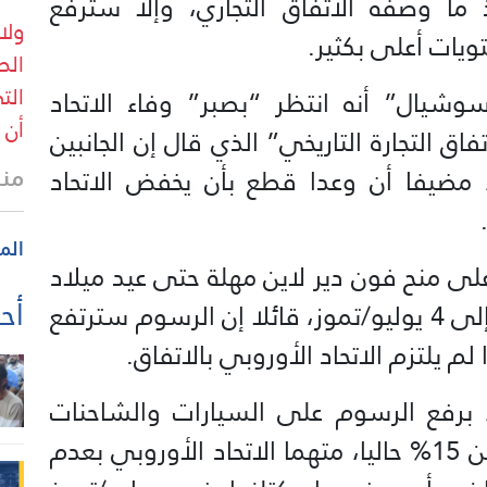
فيذ ما وصفه الاتفاق التجاري، وإلا سترفع
ولا
يات أعلى بكثير.
الص
الت
يال” أنه انتظر “بصبر” وفاء الاتحاد
أن 
فاق التجارة التاريخي” الذي قال إن الجانبين
منذ 25 
، مضيفا أن وعدا قطع بأن يخفض الاتحاد
الم
لى منح فون دير لاين مهلة حتى عيد ميلاد
أحد
الولايات المتحدة الـ250، في إشارة إلى 4 يوليو/تموز، قائلا إن الرسوم سترتفع
م يلتزم الاتحاد الأوروبي بالاتفاق.
برفع الرسوم على السيارات والشاحنات
الأوروبية إلى 25% هذا الأسبوع، من 15% حاليا، متهما الاتحاد الأوروبي بعدم