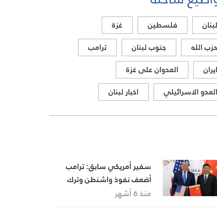
بنان
فلسطين
غزة
زب الله
جنوب لبنان
ترامب
يران
العدوان على غزة
لعدو الاسرائيلي
اخبار لبنان
سفير أمريكي سابق: ترامب
أضعف نفوذ واشنطن وترك
الساحة لبوتين وشي
منذ 6 أشهر