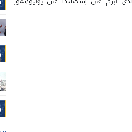
 الذي أبرم في إسكتلندا في يوليو/تموز
مو