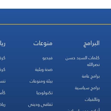
يقرأه لنا محرر الشؤون العبرية
حسن حجازي
البرامج
منوعات
ريا
كلمات السيد حسن
فيديو
كرة
نصرالله
صحة وبئية
كرة
برامج عامة
بيئة ومنوعات
تن
برامج سياسية
تكنولوجيا
كأس
وثائقيات
ثقافي وديني
ريا
أفلام ومسلسلات