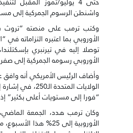
حتى 4 يوليو/تموز المقبل لتن
واشنطن الرسوم الجمركية إلى مستو
وكتب ترمب على منصته “تروث سوش
الأوروبي بما اعتبره التزاماته في “ات
توصلا إليه في تيرنبري بإسكتلندا
الأوروبي رسومه الجمركية إلى صفر.
وأضاف الرئيس الأمريكي أنه وافق ع
“فورا إلى مستويات أعلى بكثير” إذا ل
وكان ترمب هدد، الجمعة الماضي، 