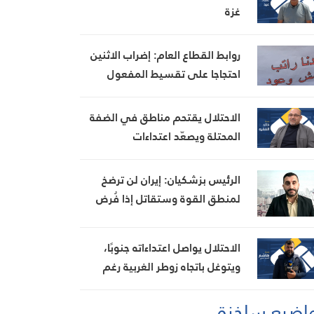
غزة
روابط القطاع العام: إضراب الاثنين
احتجاجا على تقسيط المفعول
الرجعي
الاحتلال يقتحم مناطق في الضفة
المحتلة ويصعّد اعتداءات
المستوطنين
الرئيس بزشكيان: إيران لن ترضخ
لمنطق القوة وستقاتل إذا فُرض
عليها الاستسلام
الاحتلال يواصل اعتداءاته جنوبًا،
ويتوغل باتجاه زوطر الغربية رغم
مزاعم المناطق التجريبية
اضيع ساخنة