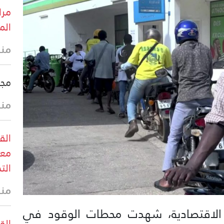
مرا
الم
منذ
مجل
منذ
الق
معا
الت
منذ
لاقتصادية، شهدت محطات الوقود في
القو