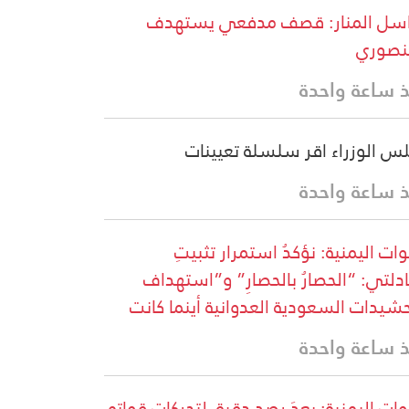
سل المنار: قصف مدفعي يستهدف
نصوري
 ساعة واحدة
س الوزراء اقر سلسلة تعيينات
 ساعة واحدة
وات اليمنية: نؤكدُ استمرار تثبيتِ
دلتي: “الحصارُ بالحصارِ” و”استهداف
حشيدات السعودية العدوانية أينما كانت
 ساعة واحدة
ات اليمنية: بعدَ رصدٍ دقيقٍ لتحركاتِ قواتِهِ