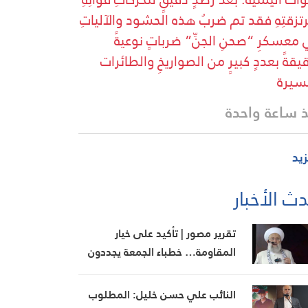
تزقتِهِ فقد تم ضربُ هذه الحشود والآلياتِ
معسكرِ “صحنِ الجنِّ” ضرباتٍ نوعيةً
يقةً بعددٍ كبيرٍ من الصواريخِ والطائرات
سيرة
 ساعة واحدة
زيد
ث الأخبار
تقرير مصور | تأكيد على خيار
المقاومة… خطباء الجمعة يجددون
رفض المفاوضات مع الاحتلال
النائب علي حسن خليل: المطلوب