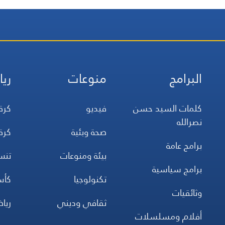
البرامج
منوعات
ريا
كلمات السيد حسن
فيديو
كرة
نصرالله
صحة وبئية
كرة
برامج عامة
بيئة ومنوعات
تن
برامج سياسية
تكنولوجيا
كأس
وثائقيات
ثقافي وديني
ريا
أفلام ومسلسلات